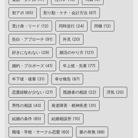
初アポ
(65)
割り勘・ケチ・会計方法
(67)
受け身・リード
(12)
同時並行
(24)
同棲
(12)
告白・アプローチ
(91)
外見
(20)
好きになれない
(29)
婚活のやり方
(121)
婚約・プロポーズ
(41)
年上彼・先輩
(77)
年下彼・後輩
(31)
幸せ報告
(87)
恋愛経験が少ない
(27)
既婚者の相談
(22)
浮気
(20)
男性の相談
(43)
発達障害・精神疾患
(31)
結婚の条件
(85)
結婚相談所
(10)
職場・学校・サークル恋愛
(60)
脈の有無
(88)