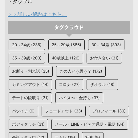
・タップル
＞＞詳しい解説はこちら。
タグクラウド
20～24歳
(236)
25～29歳
(586)
30～34歳
(393)
35～39歳
(200)
40歳以上
(126)
お付き合い
(31)
お断り・別れ話
(35)
この人どう思う？
(172)
カミングアウト
(14)
コロナ
(27)
ザオラル
(18)
デートの段取り
(31)
ハイスぺ・金持ち
(37)
バツイチ
(9)
フェードアウト
(33)
プロフィール
(30)
ボディタッチ
(31)
メール・LINE・ビデオ通話・電話
(84)
会話・タメ口
(17)
元カレ
(19)
写真
(9)