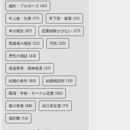
婚約・プロポーズ
(41)
年上彼・先輩
(77)
年下彼・後輩
(31)
幸せ報告
(87)
恋愛経験が少ない
(27)
既婚者の相談
(22)
浮気
(20)
男性の相談
(43)
発達障害・精神疾患
(31)
結婚の条件
(85)
結婚相談所
(10)
職場・学校・サークル恋愛
(60)
脈の有無
(88)
自己肯定感
(11)
遠距離
(13)