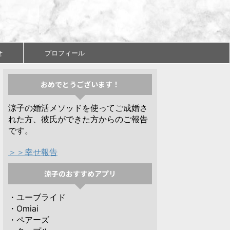
せ
プロフィール
おめでとうございます！
涼子の婚活メソッドを使ってご成婚さ
れた方、彼氏ができた方からのご報告
です。
＞＞幸せ報告
涼子のおすすめアプリ
・ユーブライド
・Omiai
・ペアーズ