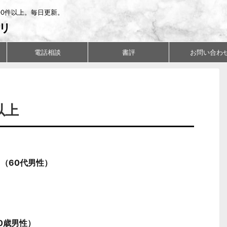
00件以上。毎日更新。
リ
電話相談
書評
お問い合わ
以上
（60代男性）
0歳男性）