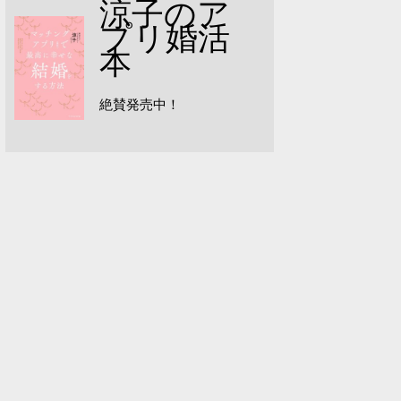
涼子のア
プリ婚活
本
絶賛発売中！