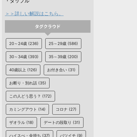
・タップル
＞＞詳しい解説はこちら。
タグクラウド
20～24歳
(236)
25～29歳
(586)
30～34歳
(393)
35～39歳
(200)
40歳以上
(126)
お付き合い
(31)
お断り・別れ話
(35)
この人どう思う？
(172)
カミングアウト
(14)
コロナ
(27)
ザオラル
(18)
デートの段取り
(31)
ハイスぺ・金持ち
(37)
バツイチ
(9)