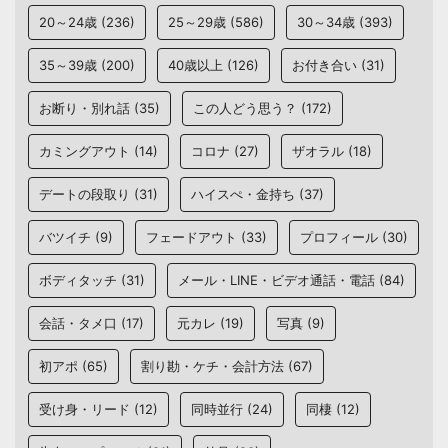
20～24歳
(236)
25～29歳
(586)
30～34歳
(393)
35～39歳
(200)
40歳以上
(126)
お付き合い
(31)
お断り・別れ話
(35)
この人どう思う？
(172)
カミングアウト
(14)
コロナ
(27)
ザオラル
(18)
デートの段取り
(31)
ハイスぺ・金持ち
(37)
バツイチ
(9)
フェードアウト
(33)
プロフィール
(30)
ボディタッチ
(31)
メール・LINE・ビデオ通話・電話
(84)
会話・タメ口
(17)
元カレ
(19)
写真
(9)
初アポ
(65)
割り勘・ケチ・会計方法
(67)
受け身・リード
(12)
同時並行
(24)
同棲
(12)