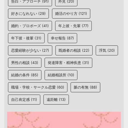
告白・アプローチ
(91)
外見
(20)
好きになれない
(29)
婚活のやり方
(121)
婚約・プロポーズ
(41)
年上彼・先輩
(77)
年下彼・後輩
(31)
幸せ報告
(87)
恋愛経験が少ない
(27)
既婚者の相談
(22)
浮気
(20)
男性の相談
(43)
発達障害・精神疾患
(31)
結婚の条件
(85)
結婚相談所
(10)
職場・学校・サークル恋愛
(60)
脈の有無
(88)
自己肯定感
(11)
遠距離
(13)