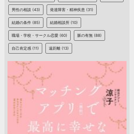
男性の相談
(43)
発達障害・精神疾患
(31)
結婚の条件
(85)
結婚相談所
(10)
職場・学校・サークル恋愛
(60)
脈の有無
(88)
自己肯定感
(11)
遠距離
(13)