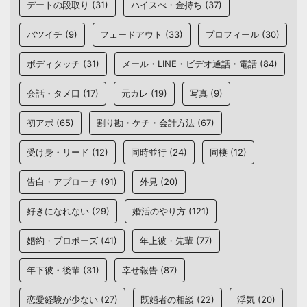
デートの段取り
(31)
ハイスぺ・金持ち
(37)
バツイチ
(9)
フェードアウト
(33)
プロフィール
(30)
ボディタッチ
(31)
メール・LINE・ビデオ通話・電話
(84)
会話・タメ口
(17)
元カレ
(19)
写真
(9)
初アポ
(65)
割り勘・ケチ・会計方法
(67)
受け身・リード
(12)
同時並行
(24)
同棲
(12)
告白・アプローチ
(91)
外見
(20)
好きになれない
(29)
婚活のやり方
(121)
婚約・プロポーズ
(41)
年上彼・先輩
(77)
年下彼・後輩
(31)
幸せ報告
(87)
恋愛経験が少ない
(27)
既婚者の相談
(22)
浮気
(20)