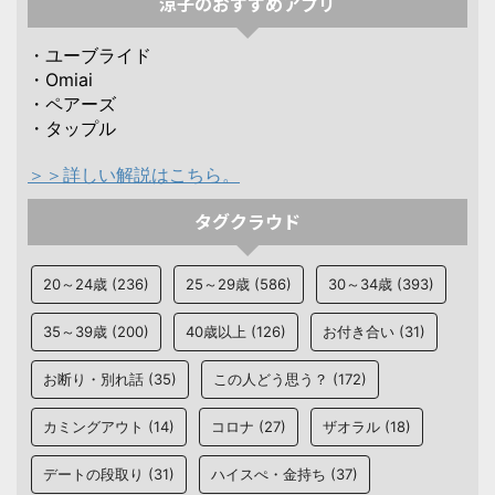
涼子のおすすめアプリ
・ユーブライド
・Omiai
・ペアーズ
・タップル
＞＞詳しい解説はこちら。
タグクラウド
20～24歳
(236)
25～29歳
(586)
30～34歳
(393)
35～39歳
(200)
40歳以上
(126)
お付き合い
(31)
お断り・別れ話
(35)
この人どう思う？
(172)
カミングアウト
(14)
コロナ
(27)
ザオラル
(18)
デートの段取り
(31)
ハイスぺ・金持ち
(37)