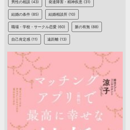
男性の相談
(43)
発達障害・精神疾患
(31)
結婚の条件
(85)
結婚相談所
(10)
職場・学校・サークル恋愛
(60)
脈の有無
(88)
自己肯定感
(11)
遠距離
(13)