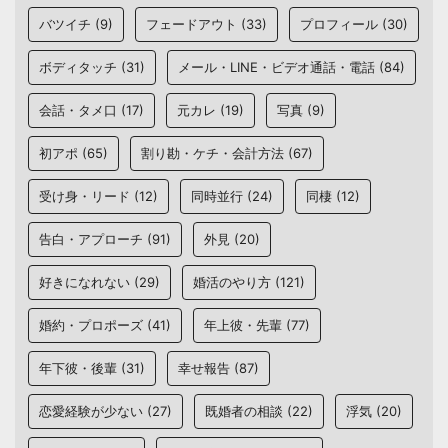
バツイチ
(9)
フェードアウト
(33)
プロフィール
(30)
ボディタッチ
(31)
メール・LINE・ビデオ通話・電話
(84)
会話・タメ口
(17)
元カレ
(19)
写真
(9)
初アポ
(65)
割り勘・ケチ・会計方法
(67)
受け身・リード
(12)
同時並行
(24)
同棲
(12)
告白・アプローチ
(91)
外見
(20)
好きになれない
(29)
婚活のやり方
(121)
婚約・プロポーズ
(41)
年上彼・先輩
(77)
年下彼・後輩
(31)
幸せ報告
(87)
恋愛経験が少ない
(27)
既婚者の相談
(22)
浮気
(20)