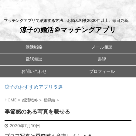
マッチングアプリで結婚する方法。お悩み相談2000件以上。毎日更新。
涼子の婚活＠マッチングアプリ
婚活戦略
メール相談
電話相談
書評
お問い合わせ
プロフィール
涼子のおすすめアプリ５選
HOME
>
婚活戦略
>
登録編
>
季節感のある写真を載せる
2020年7月10日