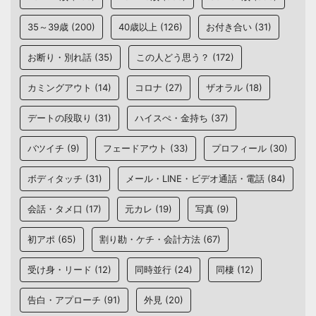
35～39歳
(200)
40歳以上
(126)
お付き合い
(31)
お断り・別れ話
(35)
この人どう思う？
(172)
カミングアウト
(14)
コロナ
(27)
ザオラル
(18)
デートの段取り
(31)
ハイスぺ・金持ち
(37)
バツイチ
(9)
フェードアウト
(33)
プロフィール
(30)
ボディタッチ
(31)
メール・LINE・ビデオ通話・電話
(84)
会話・タメ口
(17)
元カレ
(19)
写真
(9)
初アポ
(65)
割り勘・ケチ・会計方法
(67)
受け身・リード
(12)
同時並行
(24)
同棲
(12)
告白・アプローチ
(91)
外見
(20)