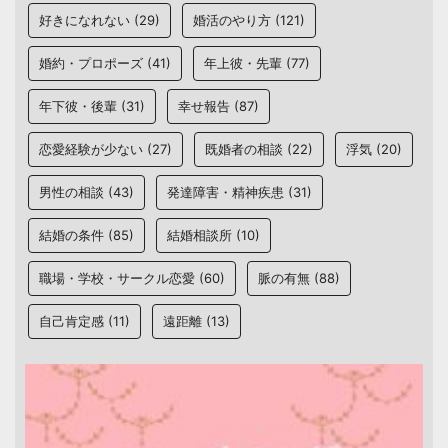
好きになれない
(29)
婚活のやり方
(121)
婚約・プロポーズ
(41)
年上彼・先輩
(77)
年下彼・後輩
(31)
幸せ報告
(87)
恋愛経験が少ない
(27)
既婚者の相談
(22)
浮気
(20)
男性の相談
(43)
発達障害・精神疾患
(31)
結婚の条件
(85)
結婚相談所
(10)
職場・学校・サークル恋愛
(60)
脈の有無
(88)
自己肯定感
(11)
遠距離
(13)