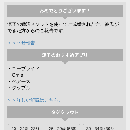
おめでとうございます！
涼子の婚活メソッドを使ってご成婚された方、彼氏が
できた方からのご報告です。
＞＞幸せ報告
涼子のおすすめアプリ
・ユーブライド
・Omiai
・ペアーズ
・タップル
＞＞詳しい解説はこちら。
タグクラウド
20～24歳
(236)
25～29歳
(586)
30～34歳
(393)