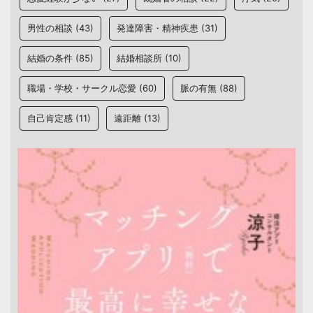
男性の相談
(43)
発達障害・精神疾患
(31)
結婚の条件
(85)
結婚相談所
(10)
職場・学校・サークル恋愛
(60)
脈の有無
(88)
自己肯定感
(11)
遠距離
(13)