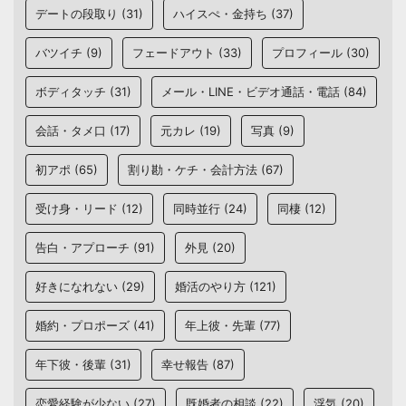
デートの段取り
(31)
ハイスぺ・金持ち
(37)
バツイチ
(9)
フェードアウト
(33)
プロフィール
(30)
ボディタッチ
(31)
メール・LINE・ビデオ通話・電話
(84)
会話・タメ口
(17)
元カレ
(19)
写真
(9)
初アポ
(65)
割り勘・ケチ・会計方法
(67)
受け身・リード
(12)
同時並行
(24)
同棲
(12)
告白・アプローチ
(91)
外見
(20)
好きになれない
(29)
婚活のやり方
(121)
婚約・プロポーズ
(41)
年上彼・先輩
(77)
年下彼・後輩
(31)
幸せ報告
(87)
恋愛経験が少ない
(27)
既婚者の相談
(22)
浮気
(20)