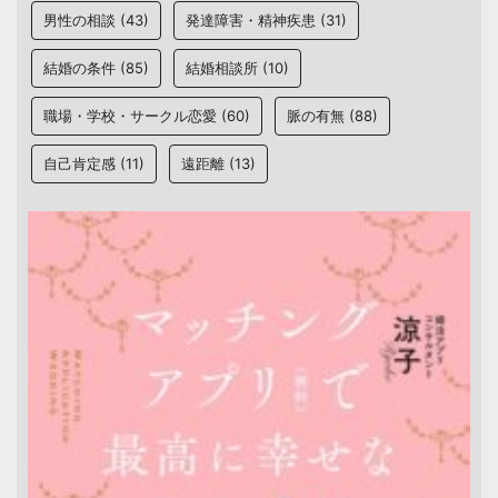
男性の相談
(43)
発達障害・精神疾患
(31)
結婚の条件
(85)
結婚相談所
(10)
職場・学校・サークル恋愛
(60)
脈の有無
(88)
自己肯定感
(11)
遠距離
(13)