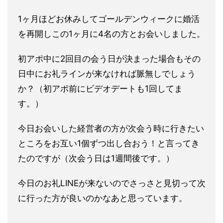
1ヶ月ほどお休みしてゴールデンウィークに婚活
を再開しこの1ヶ
月に4名の方とお会いしました。
初アポ中に2回目の会う日が決まった場合もその
日中にお礼ライン
が来なければ脈無しでしょう
か？（初アポ前にビデオデートも1回
してま
す。）
今日お会いした経営者の方が次会う時に行きたい
ところをお互い1
個ずつ出し合おう！と言ってき
たのですが（次会う日は1週間後で
す。）
今日のお礼LINEが来ないのでさっさと見切って次
に行っ
た方が良いのかなあと思っています。