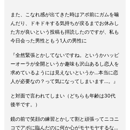
また、こなれ感が出てきた時はアポ前にガムを噛
んだり、ドキドキ
する気持ちが戻るまでお休みし
た方が良いという投稿も拝読したの
ですが、私も
今日会った男性ともう1人の男性に
『全然緊張とかし
てないですね。というかハッピ
ーオーラが全開というか趣味も沢山
あるし恋人を
求めているようには見えないというか…
本当に恋
人が必要なの？って気になってしまいます…。』
と対面で言われてしまい（どちらも年齢は30代
後半です。）
鏡の前で笑顔の練習とかして割と頑張ってニコニ
コでアポに臨んだ
のに何か心がモヤモヤするな…