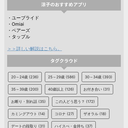
涼子のおすすめアプリ
・ユーブライド
・Omiai
・ペアーズ
・タップル
＞＞詳しい解説はこちら。
タグクラウド
20～24歳
(236)
25～29歳
(586)
30～34歳
(393)
35～39歳
(200)
40歳以上
(126)
お付き合い
(31)
お断り・別れ話
(35)
この人どう思う？
(172)
カミングアウト
(14)
コロナ
(27)
ザオラル
(18)
デートの段取り
(31)
ハイスぺ・金持ち
(37)