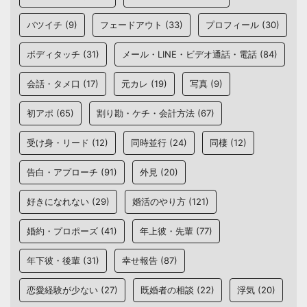
バツイチ
(9)
フェードアウト
(33)
プロフィール
(30)
ボディタッチ
(31)
メール・LINE・ビデオ通話・電話
(84)
会話・タメ口
(17)
元カレ
(19)
写真
(9)
初アポ
(65)
割り勘・ケチ・会計方法
(67)
受け身・リード
(12)
同時並行
(24)
同棲
(12)
告白・アプローチ
(91)
外見
(20)
好きになれない
(29)
婚活のやり方
(121)
婚約・プロポーズ
(41)
年上彼・先輩
(77)
年下彼・後輩
(31)
幸せ報告
(87)
恋愛経験が少ない
(27)
既婚者の相談
(22)
浮気
(20)