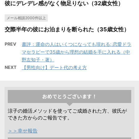
彼にデレデレ感がなく物足りない（32歳女性）
メール相談2000件以上
交際半年の彼にお泊まりを断られた（35歳女性）
PREV
書評：運命の人はいくつになっても現れる: 恋愛ドラ
マセラピーで35歳から理想の結婚を手に入れる（中
野左知子・著）
NEXT
【男性向け】デート代の考え方
おめでとうございます！
涼子の婚活メソッドを使ってご成婚された方、彼氏が
できた方からのご報告です。
＞＞幸せ報告