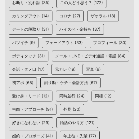
お断り・別れ話
(35)
この人どう思う？
(172)
カミングアウト
(14)
コロナ
(27)
ザオラル
(18)
デートの段取り
(31)
ハイスぺ・金持ち
(37)
バツイチ
(9)
フェードアウト
(33)
プロフィール
(30)
ボディタッチ
(31)
メール・LINE・ビデオ通話・電話
(84)
会話・タメ口
(17)
元カレ
(19)
写真
(9)
初アポ
(65)
割り勘・ケチ・会計方法
(67)
受け身・リード
(12)
同時並行
(24)
同棲
(12)
告白・アプローチ
(91)
外見
(20)
好きになれない
(29)
婚活のやり方
(121)
婚約・プロポーズ
(41)
年上彼・先輩
(77)