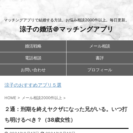
マッチングアプリで結婚する方法。お悩み相談2000件以上。毎日更新。
涼子の婚活＠マッチングアプリ
婚活戦略
メール相談
電話相談
書評
お問い合わせ
プロフィール
涼子のおすすめアプリ５選
HOME
>
メール相談2000件以上
>
２通：刑期を終えヤクザになった兄がいる。いつ打
ち明けるべき？（38歳女性）