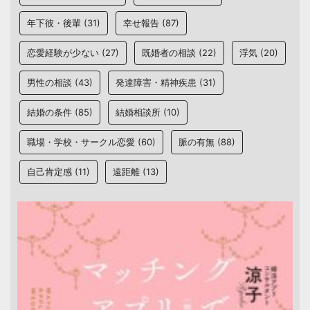
年下彼・後輩
(31)
幸せ報告
(87)
恋愛経験が少ない
(27)
既婚者の相談
(22)
浮気
(20)
男性の相談
(43)
発達障害・精神疾患
(31)
結婚の条件
(85)
結婚相談所
(10)
職場・学校・サークル恋愛
(60)
脈の有無
(88)
自己肯定感
(11)
遠距離
(13)