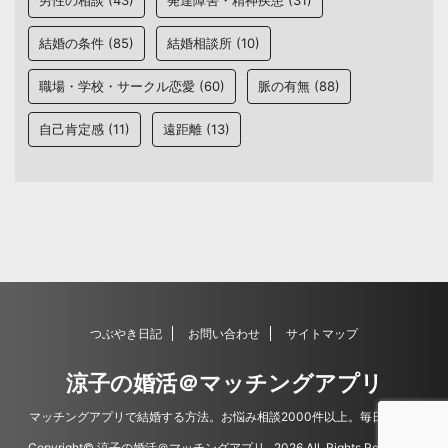
男性の相談
(43)
発達障害・精神疾患
(31)
結婚の条件
(85)
結婚相談所
(10)
職場・学校・サークル恋愛
(60)
脈の有無
(88)
自己肯定感
(11)
遠距離
(13)
つぶやき日記
お問い合わせ
サイトマップ
涼子の婚活＠マッチングアプリ
マッチングアプリで結婚する方法。お悩み相談2000件以上。毎日更新。
Copyright© 涼子の婚活＠マッチングアプリ , 2026 All Rights Reserved.