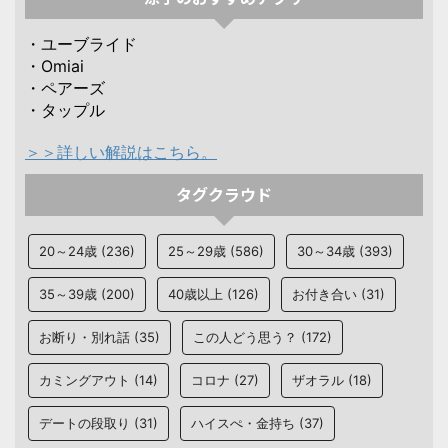
・ユーブライド
・Omiai
・ペアーズ
・タップル
＞＞詳しい解説はこちら。
タグクラウド
20～24歳
(236)
25～29歳
(586)
30～34歳
(393)
35～39歳
(200)
40歳以上
(126)
お付き合い
(31)
お断り・別れ話
(35)
この人どう思う？
(172)
カミングアウト
(14)
コロナ
(27)
ザオラル
(18)
デートの段取り
(31)
ハイスぺ・金持ち
(37)