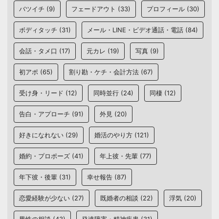
バツイチ
(9)
フェードアウト
(33)
プロフィール
(30)
ボディタッチ
(31)
メール・LINE・ビデオ通話・電話
(84)
会話・タメ口
(17)
元カレ
(19)
写真
(9)
初アポ
(65)
割り勘・ケチ・会計方法
(67)
受け身・リード
(12)
同時並行
(24)
同棲
(12)
告白・アプローチ
(91)
外見
(20)
好きになれない
(29)
婚活のやり方
(121)
婚約・プロポーズ
(41)
年上彼・先輩
(77)
年下彼・後輩
(31)
幸せ報告
(87)
恋愛経験が少ない
(27)
既婚者の相談
(22)
浮気
(20)