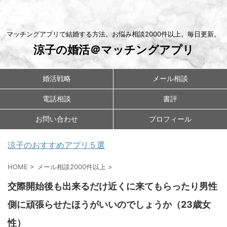
マッチングアプリで結婚する方法。お悩み相談2000件以上。毎日更新。
涼子の婚活＠マッチングアプリ
婚活戦略
メール相談
電話相談
書評
お問い合わせ
プロフィール
涼子のおすすめアプリ５選
HOME
>
メール相談2000件以上
>
交際開始後も出来るだけ近くに来てもらったり男性
側に頑張らせたほうがいいのでしょうか（23歳女
性）