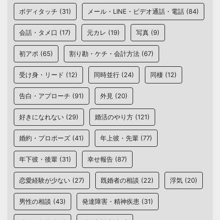
ボディタッチ
(31)
メール・LINE・ビデオ通話・電話
(84)
会話・タメ口
(17)
元カレ
(19)
写真
(9)
初アポ
(65)
割り勘・ケチ・会計方法
(67)
受け身・リード
(12)
同時並行
(24)
同棲
(12)
告白・アプローチ
(91)
外見
(20)
好きになれない
(29)
婚活のやり方
(121)
婚約・プロポーズ
(41)
年上彼・先輩
(77)
年下彼・後輩
(31)
幸せ報告
(87)
恋愛経験が少ない
(27)
既婚者の相談
(22)
浮気
(20)
男性の相談
(43)
発達障害・精神疾患
(31)