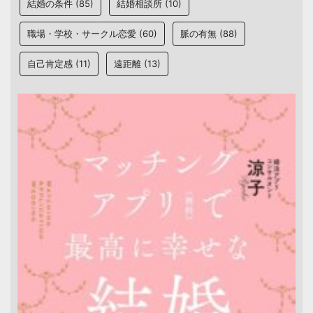
結婚の条件
(85)
結婚相談所
(10)
職場・学校・サークル恋愛
(60)
脈の有無
(88)
自己肯定感
(11)
遠距離
(13)