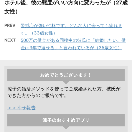
ホテル後、彼の態度がいい方向に変わったが（27歳
女性）
PREV
警戒心が強い性格です。どんな人に会っても疲れま
す。（33歳女性）
NEXT
500万の借金がある同棲中の彼氏に「結婚したい。借
金は3年で返せる」と言われているが（35歳女性）
おめでとうございます！
涼子の婚活メソッドを使ってご成婚された方、彼氏が
できた方からのご報告です。
＞＞幸せ報告
涼子のおすすめアプリ