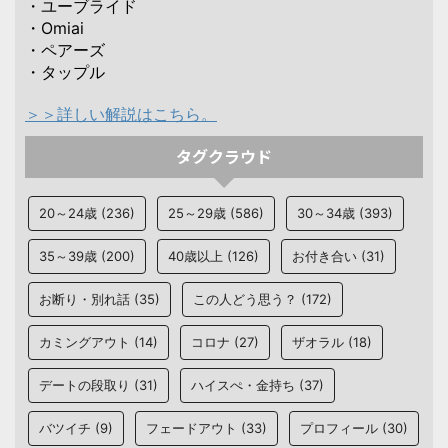
・ユーブライド
・Omiai
・ペアーズ
・タップル
＞＞詳しい解説はこちら。
タグクラウド
20～24歳
(236)
25～29歳
(586)
30～34歳
(393)
35～39歳
(200)
40歳以上
(126)
お付き合い
(31)
お断り・別れ話
(35)
この人どう思う？
(172)
カミングアウト
(14)
コロナ
(27)
ザオラル
(18)
デートの段取り
(31)
ハイスぺ・金持ち
(37)
バツイチ
(9)
フェードアウト
(33)
プロフィール
(30)