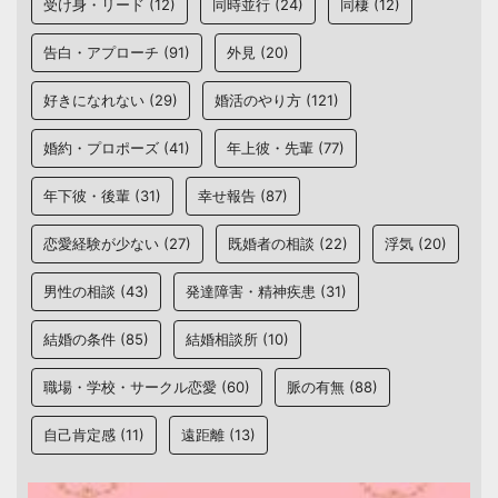
受け身・リード
(12)
同時並行
(24)
同棲
(12)
告白・アプローチ
(91)
外見
(20)
好きになれない
(29)
婚活のやり方
(121)
婚約・プロポーズ
(41)
年上彼・先輩
(77)
年下彼・後輩
(31)
幸せ報告
(87)
恋愛経験が少ない
(27)
既婚者の相談
(22)
浮気
(20)
男性の相談
(43)
発達障害・精神疾患
(31)
結婚の条件
(85)
結婚相談所
(10)
職場・学校・サークル恋愛
(60)
脈の有無
(88)
自己肯定感
(11)
遠距離
(13)