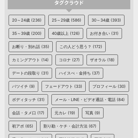
タグクラウド
20～24歳
(236)
25～29歳
(586)
30～34歳
(393)
35～39歳
(200)
40歳以上
(126)
お付き合い
(31)
お断り・別れ話
(35)
この人どう思う？
(172)
カミングアウト
(14)
コロナ
(27)
ザオラル
(18)
デートの段取り
(31)
ハイスぺ・金持ち
(37)
バツイチ
(9)
フェードアウト
(33)
プロフィール
(30)
ボディタッチ
(31)
メール・LINE・ビデオ通話・電話
(84)
会話・タメ口
(17)
元カレ
(19)
写真
(9)
初アポ
(65)
割り勘・ケチ・会計方法
(67)