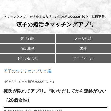
マッチングアプリで結婚する方法。お悩み相談2000件以上。毎日更新。
涼子の婚活＠マッチングアプリ
婚活戦略
メール相談
電話相談
書評
お問い合わせ
プロフィール
涼子のおすすめアプリ５選
HOME
>
メール相談2000件以上
>
彼氏が隠れてアプリ。問いただしてから連絡がない
（28歳女性）