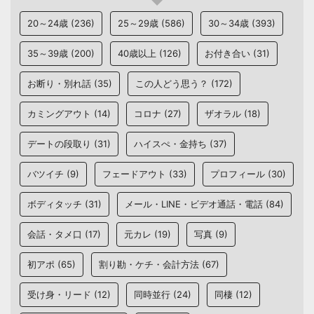
20～24歳
(236)
25～29歳
(586)
30～34歳
(393)
35～39歳
(200)
40歳以上
(126)
お付き合い
(31)
お断り・別れ話
(35)
この人どう思う？
(172)
カミングアウト
(14)
コロナ
(27)
ザオラル
(18)
デートの段取り
(31)
ハイスぺ・金持ち
(37)
バツイチ
(9)
フェードアウト
(33)
プロフィール
(30)
ボディタッチ
(31)
メール・LINE・ビデオ通話・電話
(84)
会話・タメ口
(17)
元カレ
(19)
写真
(9)
初アポ
(65)
割り勘・ケチ・会計方法
(67)
受け身・リード
(12)
同時並行
(24)
同棲
(12)