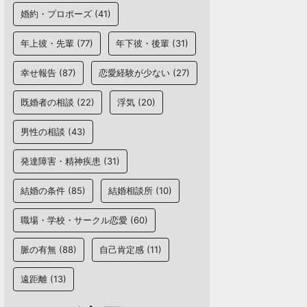
婚約・プロポーズ
(41)
年上彼・先輩
(77)
年下彼・後輩
(31)
幸せ報告
(87)
恋愛経験が少ない
(27)
既婚者の相談
(22)
浮気
(20)
男性の相談
(43)
発達障害・精神疾患
(31)
結婚の条件
(85)
結婚相談所
(10)
職場・学校・サークル恋愛
(60)
脈の有無
(88)
自己肯定感
(11)
遠距離
(13)