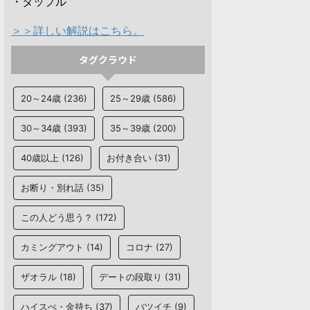
・タップル
＞＞詳しい解説はこちら。
タグクラウド
20～24歳
(236)
25～29歳
(586)
30～34歳
(393)
35～39歳
(200)
40歳以上
(126)
お付き合い
(31)
お断り・別れ話
(35)
この人どう思う？
(172)
カミングアウト
(14)
コロナ
(27)
ザオラル
(18)
デートの段取り
(31)
ハイスぺ・金持ち
(37)
バツイチ
(9)