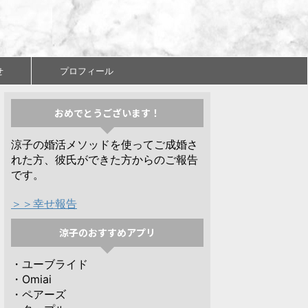
せ
プロフィール
おめでとうございます！
涼子の婚活メソッドを使ってご成婚さ
れた方、彼氏ができた方からのご報告
です。
＞＞幸せ報告
涼子のおすすめアプリ
・ユーブライド
・Omiai
・ペアーズ