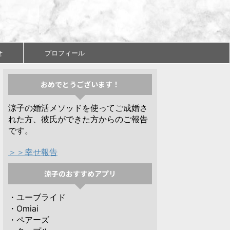
せ
プロフィール
おめでとうございます！
涼子の婚活メソッドを使ってご成婚さ
れた方、彼氏ができた方からのご報告
です。
＞＞幸せ報告
涼子のおすすめアプリ
・ユーブライド
・Omiai
・ペアーズ