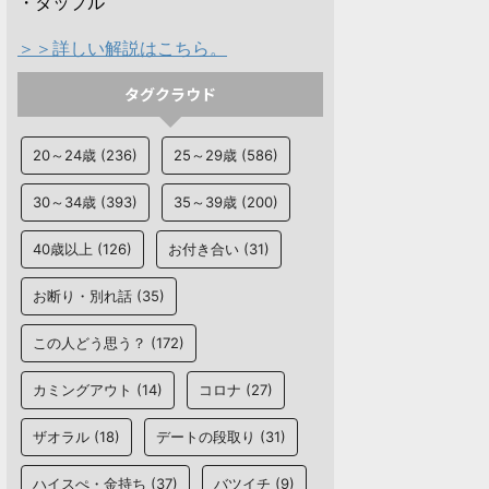
・タップル
＞＞詳しい解説はこちら。
タグクラウド
20～24歳
(236)
25～29歳
(586)
30～34歳
(393)
35～39歳
(200)
40歳以上
(126)
お付き合い
(31)
お断り・別れ話
(35)
この人どう思う？
(172)
カミングアウト
(14)
コロナ
(27)
ザオラル
(18)
デートの段取り
(31)
ハイスぺ・金持ち
(37)
バツイチ
(9)