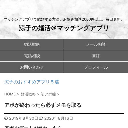
マッチングアプリで結婚する方法。お悩み相談2000件以上。毎日更新。
涼子の婚活＠マッチングアプリ
婚活戦略
メール相談
電話相談
書評
お問い合わせ
プロフィール
涼子のおすすめアプリ５選
HOME
>
婚活戦略
>
初アポ編
>
アポが終わったら必ずメモを取る
2019年8月30日
2020年8月16日