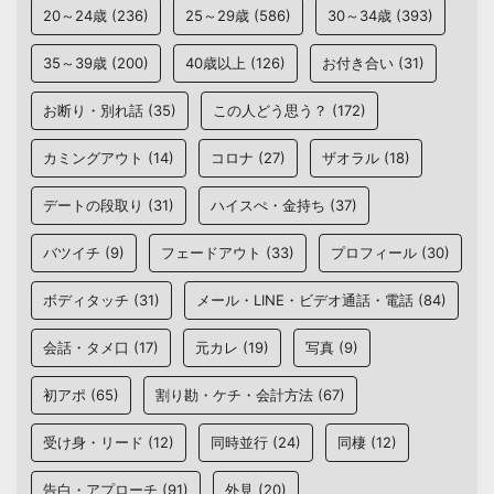
20～24歳
(236)
25～29歳
(586)
30～34歳
(393)
35～39歳
(200)
40歳以上
(126)
お付き合い
(31)
お断り・別れ話
(35)
この人どう思う？
(172)
カミングアウト
(14)
コロナ
(27)
ザオラル
(18)
デートの段取り
(31)
ハイスぺ・金持ち
(37)
バツイチ
(9)
フェードアウト
(33)
プロフィール
(30)
ボディタッチ
(31)
メール・LINE・ビデオ通話・電話
(84)
会話・タメ口
(17)
元カレ
(19)
写真
(9)
初アポ
(65)
割り勘・ケチ・会計方法
(67)
受け身・リード
(12)
同時並行
(24)
同棲
(12)
告白・アプローチ
(91)
外見
(20)