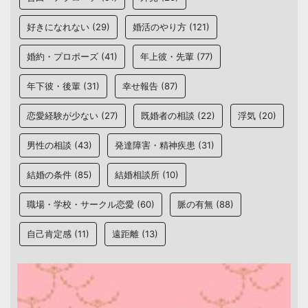
好きになれない
(29)
婚活のやり方
(121)
婚約・プロポーズ
(41)
年上彼・先輩
(77)
年下彼・後輩
(31)
幸せ報告
(87)
恋愛経験が少ない
(27)
既婚者の相談
(22)
浮気
(20)
男性の相談
(43)
発達障害・精神疾患
(31)
結婚の条件
(85)
結婚相談所
(10)
職場・学校・サークル恋愛
(60)
脈の有無
(88)
自己肯定感
(11)
遠距離
(13)