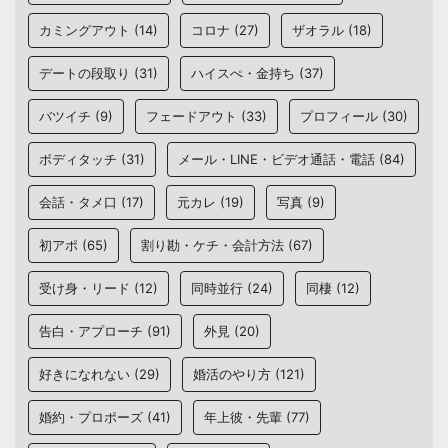
カミングアウト
(14)
コロナ
(27)
ザオラル
(18)
デートの段取り
(31)
ハイスぺ・金持ち
(37)
バツイチ
(9)
フェードアウト
(33)
プロフィール
(30)
ボディタッチ
(31)
メール・LINE・ビデオ通話・電話
(84)
会話・タメ口
(17)
元カレ
(19)
写真
(9)
初アポ
(65)
割り勘・ケチ・会計方法
(67)
受け身・リード
(12)
同時並行
(24)
同棲
(12)
告白・アプローチ
(91)
外見
(20)
好きになれない
(29)
婚活のやり方
(121)
婚約・プロポーズ
(41)
年上彼・先輩
(77)