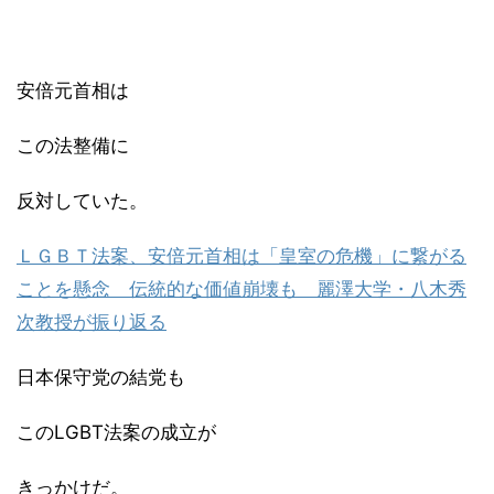
安倍元首相は
この法整備に
反対していた。
ＬＧＢＴ法案、安倍元首相は「皇室の危機」に繋がる
ことを懸念 伝統的な価値崩壊も 麗澤大学・八木秀
次教授が振り返る
日本保守党の結党も
このLGBT法案の成立が
きっかけだ。