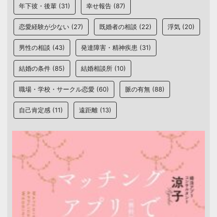
年下彼・後輩
(31)
幸せ報告
(87)
恋愛経験が少ない
(27)
既婚者の相談
(22)
浮気
(20)
男性の相談
(43)
発達障害・精神疾患
(31)
結婚の条件
(85)
結婚相談所
(10)
職場・学校・サークル恋愛
(60)
脈の有無
(88)
自己肯定感
(11)
遠距離
(13)