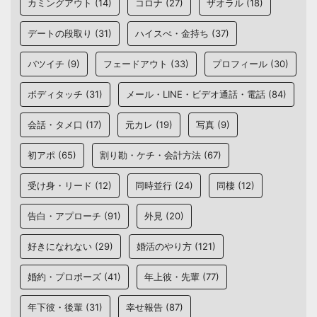
カミングアウト
(14)
コロナ
(27)
ザオラル
(18)
デートの段取り
(31)
ハイスぺ・金持ち
(37)
バツイチ
(9)
フェードアウト
(33)
プロフィール
(30)
ボディタッチ
(31)
メール・LINE・ビデオ通話・電話
(84)
会話・タメ口
(17)
元カレ
(19)
写真
(9)
初アポ
(65)
割り勘・ケチ・会計方法
(67)
受け身・リード
(12)
同時並行
(24)
同棲
(12)
告白・アプローチ
(91)
外見
(20)
好きになれない
(29)
婚活のやり方
(121)
婚約・プロポーズ
(41)
年上彼・先輩
(77)
年下彼・後輩
(31)
幸せ報告
(87)