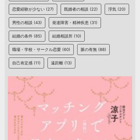
恋愛経験が少ない
(27)
既婚者の相談
(22)
浮気
(20)
男性の相談
(43)
発達障害・精神疾患
(31)
結婚の条件
(85)
結婚相談所
(10)
職場・学校・サークル恋愛
(60)
脈の有無
(88)
自己肯定感
(11)
遠距離
(13)