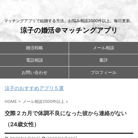
マッチングアプリで結婚する方法。お悩み相談2000件以上。毎日更新。
涼子の婚活＠マッチングアプリ
婚活戦略
メール相談
電話相談
書評
お問い合わせ
プロフィール
涼子のおすすめアプリ５選
HOME
>
メール相談2000件以上
>
交際２カ月で体調不良になった彼から連絡がない
（24歳女性）