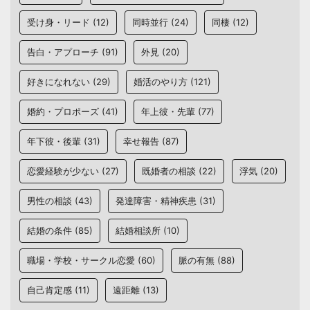
受け身・リード
(12)
同時並行
(24)
同棲
(12)
告白・アプローチ
(91)
外見
(20)
好きになれない
(29)
婚活のやり方
(121)
婚約・プロポーズ
(41)
年上彼・先輩
(77)
年下彼・後輩
(31)
幸せ報告
(87)
恋愛経験が少ない
(27)
既婚者の相談
(22)
浮気
(20)
男性の相談
(43)
発達障害・精神疾患
(31)
結婚の条件
(85)
結婚相談所
(10)
職場・学校・サークル恋愛
(60)
脈の有無
(88)
自己肯定感
(11)
遠距離
(13)