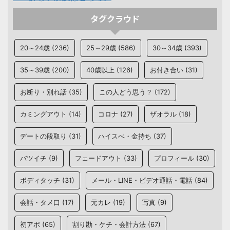
タグクラウド
20～24歳
(236)
25～29歳
(586)
30～34歳
(393)
35～39歳
(200)
40歳以上
(126)
お付き合い
(31)
お断り・別れ話
(35)
この人どう思う？
(172)
カミングアウト
(14)
コロナ
(27)
ザオラル
(18)
デートの段取り
(31)
ハイスぺ・金持ち
(37)
バツイチ
(9)
フェードアウト
(33)
プロフィール
(30)
ボディタッチ
(31)
メール・LINE・ビデオ通話・電話
(84)
会話・タメ口
(17)
元カレ
(19)
写真
(9)
初アポ
(65)
割り勘・ケチ・会計方法
(67)