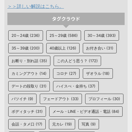
＞＞詳しい解説はこちら。
タグクラウド
20～24歳
(236)
25～29歳
(586)
30～34歳
(393)
35～39歳
(200)
40歳以上
(126)
お付き合い
(31)
お断り・別れ話
(35)
この人どう思う？
(172)
カミングアウト
(14)
コロナ
(27)
ザオラル
(18)
デートの段取り
(31)
ハイスぺ・金持ち
(37)
バツイチ
(9)
フェードアウト
(33)
プロフィール
(30)
ボディタッチ
(31)
メール・LINE・ビデオ通話・電話
(84)
会話・タメ口
(17)
元カレ
(19)
写真
(9)