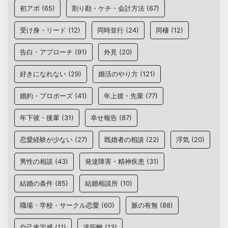
初アポ
(65)
割り勘・ケチ・会計方法
(67)
受け身・リード
(12)
同時並行
(24)
同棲
(12)
告白・アプローチ
(91)
外見
(20)
好きになれない
(29)
婚活のやり方
(121)
婚約・プロポーズ
(41)
年上彼・先輩
(77)
年下彼・後輩
(31)
幸せ報告
(87)
恋愛経験が少ない
(27)
既婚者の相談
(22)
浮気
(20)
男性の相談
(43)
発達障害・精神疾患
(31)
結婚の条件
(85)
結婚相談所
(10)
職場・学校・サークル恋愛
(60)
脈の有無
(88)
自己肯定感
(11)
遠距離
(13)