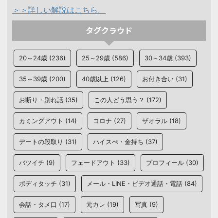
＞＞詳しい解説はこちら。
タグクラウド
20～24歳
(236)
25～29歳
(586)
30～34歳
(393)
35～39歳
(200)
40歳以上
(126)
お付き合い
(31)
お断り・別れ話
(35)
この人どう思う？
(172)
カミングアウト
(14)
コロナ
(27)
ザオラル
(18)
デートの段取り
(31)
ハイスぺ・金持ち
(37)
バツイチ
(9)
フェードアウト
(33)
プロフィール
(30)
ボディタッチ
(31)
メール・LINE・ビデオ通話・電話
(84)
会話・タメ口
(17)
元カレ
(19)
写真
(9)