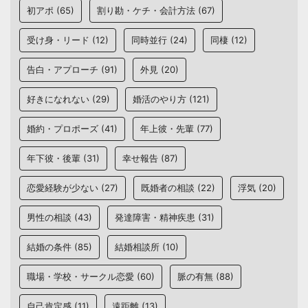
初アポ
(65)
割り勘・ケチ・会計方法
(67)
受け身・リード
(12)
同時並行
(24)
同棲
(12)
告白・アプローチ
(91)
外見
(20)
好きになれない
(29)
婚活のやり方
(121)
婚約・プロポーズ
(41)
年上彼・先輩
(77)
年下彼・後輩
(31)
幸せ報告
(87)
恋愛経験が少ない
(27)
既婚者の相談
(22)
浮気
(20)
男性の相談
(43)
発達障害・精神疾患
(31)
結婚の条件
(85)
結婚相談所
(10)
職場・学校・サークル恋愛
(60)
脈の有無
(88)
自己肯定感
(11)
遠距離
(13)