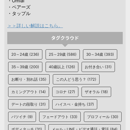
・Omiai
・ペアーズ
・タップル
＞＞詳しい解説はこちら。
タグクラウド
20～24歳
(236)
25～29歳
(586)
30～34歳
(393)
35～39歳
(200)
40歳以上
(126)
お付き合い
(31)
お断り・別れ話
(35)
この人どう思う？
(172)
カミングアウト
(14)
コロナ
(27)
ザオラル
(18)
デートの段取り
(31)
ハイスぺ・金持ち
(37)
バツイチ
(9)
フェードアウト
(33)
プロフィール
(30)
ボディタッチ
(31)
メール・LINE・ビデオ通話・電話
(84)