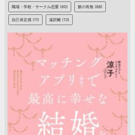
職場・学校・サークル恋愛
(60)
脈の有無
(88)
自己肯定感
(11)
遠距離
(13)