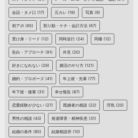
会話・タメ口
(17)
元カレ
(19)
写真
(9)
初アポ
(65)
割り勘・ケチ・会計方法
(67)
受け身・リード
(12)
同時並行
(24)
同棲
(12)
告白・アプローチ
(91)
外見
(20)
好きになれない
(29)
婚活のやり方
(121)
婚約・プロポーズ
(41)
年上彼・先輩
(77)
年下彼・後輩
(31)
幸せ報告
(87)
恋愛経験が少ない
(27)
既婚者の相談
(22)
浮気
(20)
男性の相談
(43)
発達障害・精神疾患
(31)
結婚の条件
(85)
結婚相談所
(10)