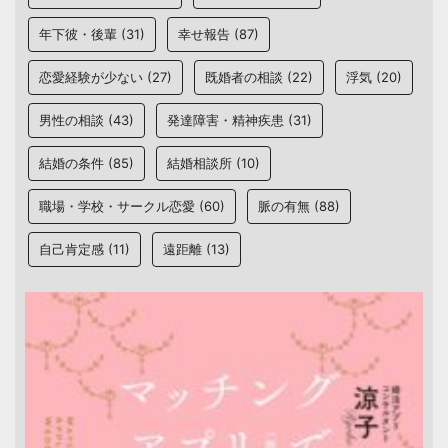
年下彼・後輩
(31)
幸せ報告
(87)
恋愛経験が少ない
(27)
既婚者の相談
(22)
浮気
(20)
男性の相談
(43)
発達障害・精神疾患
(31)
結婚の条件
(85)
結婚相談所
(10)
職場・学校・サークル恋愛
(60)
脈の有無
(88)
自己肯定感
(11)
遠距離
(13)