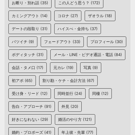
お断り・別れ話
(35)
この人どう思う？
(172)
カミングアウト
(14)
コロナ
(27)
ザオラル
(18)
デートの段取り
(31)
ハイスぺ・金持ち
(37)
バツイチ
(9)
フェードアウト
(33)
プロフィール
(30)
ボディタッチ
(31)
メール・LINE・ビデオ通話・電話
(84)
会話・タメ口
(17)
元カレ
(19)
写真
(9)
初アポ
(65)
割り勘・ケチ・会計方法
(67)
受け身・リード
(12)
同時並行
(24)
同棲
(12)
告白・アプローチ
(91)
外見
(20)
好きになれない
(29)
婚活のやり方
(121)
婚約・プロポーズ
(41)
年上彼・先輩
(77)