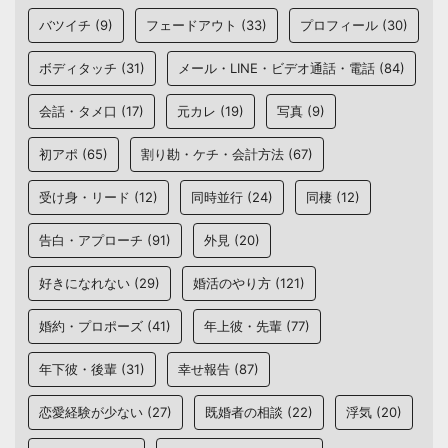
バツイチ
(9)
フェードアウト
(33)
プロフィール
(30)
ボディタッチ
(31)
メール・LINE・ビデオ通話・電話
(84)
会話・タメ口
(17)
元カレ
(19)
写真
(9)
初アポ
(65)
割り勘・ケチ・会計方法
(67)
受け身・リード
(12)
同時並行
(24)
同棲
(12)
告白・アプローチ
(91)
外見
(20)
好きになれない
(29)
婚活のやり方
(121)
婚約・プロポーズ
(41)
年上彼・先輩
(77)
年下彼・後輩
(31)
幸せ報告
(87)
恋愛経験が少ない
(27)
既婚者の相談
(22)
浮気
(20)