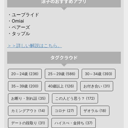
涼子のおすすめアプリ
・ユーブライド
・Omiai
・ペアーズ
・タップル
＞＞詳しい解説はこちら。
タグクラウド
20～24歳
(236)
25～29歳
(586)
30～34歳
(393)
35～39歳
(200)
40歳以上
(126)
お付き合い
(31)
お断り・別れ話
(35)
この人どう思う？
(172)
カミングアウト
(14)
コロナ
(27)
ザオラル
(18)
デートの段取り
(31)
ハイスぺ・金持ち
(37)