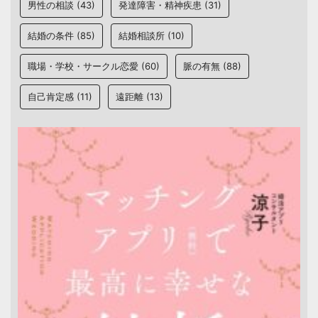
男性の相談
(43)
発達障害・精神疾患
(31)
結婚の条件
(85)
結婚相談所
(10)
職場・学校・サークル恋愛
(60)
脈の有無
(88)
自己肯定感
(11)
遠距離
(13)