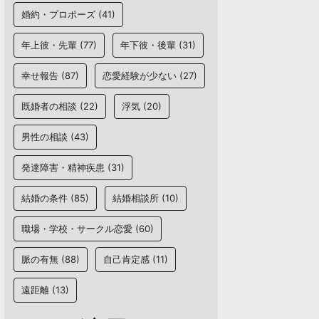
婚約・プロポーズ
(41)
年上彼・先輩
(77)
年下彼・後輩
(31)
幸せ報告
(87)
恋愛経験が少ない
(27)
既婚者の相談
(22)
浮気
(20)
男性の相談
(43)
発達障害・精神疾患
(31)
結婚の条件
(85)
結婚相談所
(10)
職場・学校・サークル恋愛
(60)
脈の有無
(88)
自己肯定感
(11)
遠距離
(13)