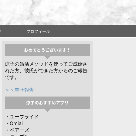
せ
プロフィール
おめでとうございます！
涼子の婚活メソッドを使ってご成婚さ
れた方、彼氏ができた方からのご報告
です。
＞＞幸せ報告
涼子のおすすめアプリ
・ユーブライド
・Omiai
・ペアーズ