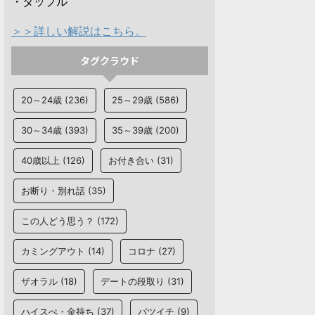
・タップル
＞＞詳しい解説はこちら。
タグクラウド
20～24歳
(236)
25～29歳
(586)
30～34歳
(393)
35～39歳
(200)
40歳以上
(126)
お付き合い
(31)
お断り・別れ話
(35)
この人どう思う？
(172)
カミングアウト
(14)
コロナ
(27)
ザオラル
(18)
デートの段取り
(31)
ハイスぺ・金持ち
(37)
バツイチ
(9)