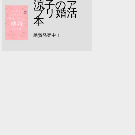
涼子のア
プリ婚活
本
絶賛発売中！