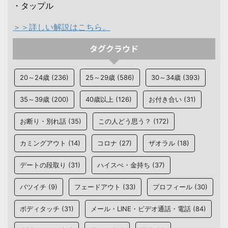
・タップル
＞＞詳しい解説はこちら。
タグクラウド
20～24歳
(236)
25～29歳
(586)
30～34歳
(393)
35～39歳
(200)
40歳以上
(126)
お付き合い
(31)
お断り・別れ話
(35)
この人どう思う？
(172)
カミングアウト
(14)
コロナ
(27)
ザオラル
(18)
デートの段取り
(31)
ハイスぺ・金持ち
(37)
バツイチ
(9)
フェードアウト
(33)
プロフィール
(30)
ボディタッチ
(31)
メール・LINE・ビデオ通話・電話
(84)