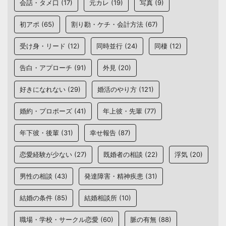
会話・タメ口
(17)
元カレ
(19)
写真
(9)
初アポ
(65)
割り勘・ケチ・会計方法
(67)
受け身・リード
(12)
同時並行
(24)
同棲
(12)
告白・アプローチ
(91)
外見
(20)
好きになれない
(29)
婚活のやり方
(121)
婚約・プロポーズ
(41)
年上彼・先輩
(77)
年下彼・後輩
(31)
幸せ報告
(87)
恋愛経験が少ない
(27)
既婚者の相談
(22)
浮気
(20)
男性の相談
(43)
発達障害・精神疾患
(31)
結婚の条件
(85)
結婚相談所
(10)
職場・学校・サークル恋愛
(60)
脈の有無
(88)