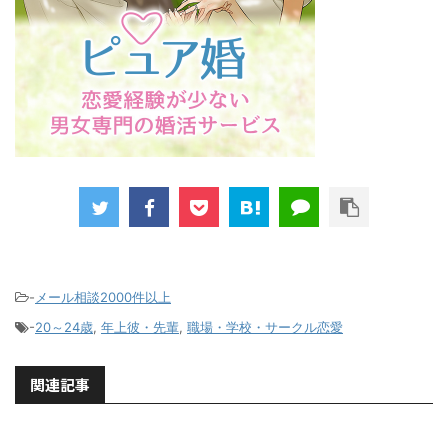
-
メール相談2000件以上
-
20～24歳
,
年上彼・先輩
,
職場・学校・サークル恋愛
関連記事