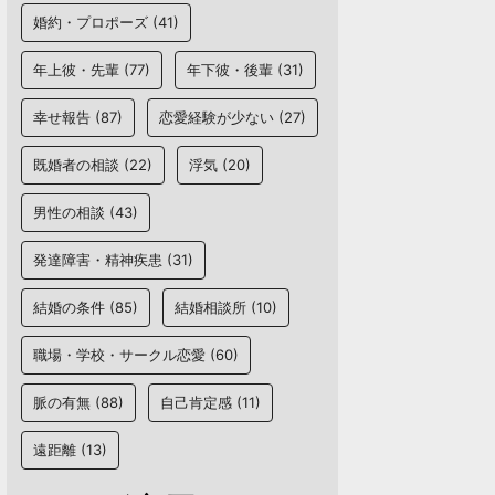
婚約・プロポーズ
(41)
年上彼・先輩
(77)
年下彼・後輩
(31)
幸せ報告
(87)
恋愛経験が少ない
(27)
既婚者の相談
(22)
浮気
(20)
男性の相談
(43)
発達障害・精神疾患
(31)
結婚の条件
(85)
結婚相談所
(10)
職場・学校・サークル恋愛
(60)
脈の有無
(88)
自己肯定感
(11)
遠距離
(13)