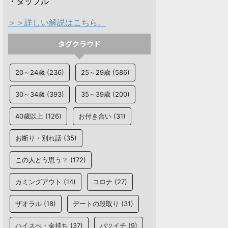
・タップル
＞＞詳しい解説はこちら。
タグクラウド
20～24歳
(236)
25～29歳
(586)
30～34歳
(393)
35～39歳
(200)
40歳以上
(126)
お付き合い
(31)
お断り・別れ話
(35)
この人どう思う？
(172)
カミングアウト
(14)
コロナ
(27)
ザオラル
(18)
デートの段取り
(31)
ハイスぺ・金持ち
(37)
バツイチ
(9)