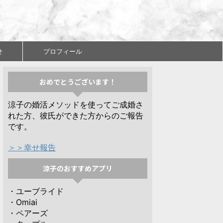
せ
プロフィール
おめでとうございます！
涼子の婚活メソッドを使ってご成婚さ
れた方、彼氏ができた方からのご報告
です。
＞＞幸せ報告
涼子のおすすめアプリ
・ユーブライド
・Omiai
・ペアーズ