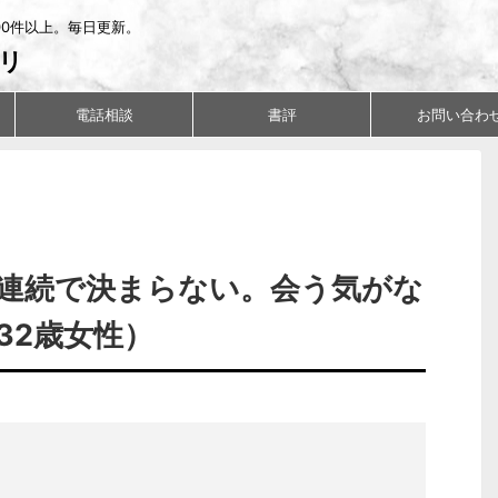
00件以上。毎日更新。
リ
電話相談
書評
お問い合わ
連続で決まらない。会う気がな
32歳女性）