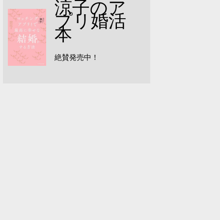
涼子のア
プリ婚活
本
絶賛発売中！