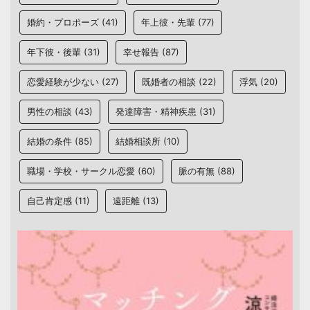
婚約・プロポーズ
(41)
年上彼・先輩
(77)
年下彼・後輩
(31)
幸せ報告
(87)
恋愛経験が少ない
(27)
既婚者の相談
(22)
浮気
(20)
男性の相談
(43)
発達障害・精神疾患
(31)
結婚の条件
(85)
結婚相談所
(10)
職場・学校・サークル恋愛
(60)
脈の有無
(88)
自己肯定感
(11)
遠距離
(13)