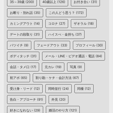
35～39歳
(200)
40歳以上
(126)
お付き合い
(31)
お断り・別れ話
(35)
この人どう思う？
(172)
カミングアウト
(14)
コロナ
(27)
ザオラル
(18)
デートの段取り
(31)
ハイスぺ・金持ち
(37)
バツイチ
(9)
フェードアウト
(33)
プロフィール
(30)
ボディタッチ
(31)
メール・LINE・ビデオ通話・電話
(84)
会話・タメ口
(17)
元カレ
(19)
写真
(9)
初アポ
(65)
割り勘・ケチ・会計方法
(67)
受け身・リード
(12)
同時並行
(24)
同棲
(12)
告白・アプローチ
(91)
外見
(20)
好きになれない
(29)
婚活のやり方
(121)