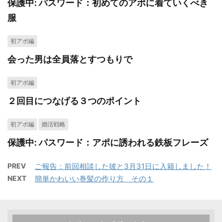
保護中: パスワード：初めてのアポに着ていくべき
服
初アポ編
会った男は全員落とすつもりで
初アポ編
２回目につなげる３つのポイント
初アポ編
婚活戦略
保護中: パスワード：アポに誘われる鉄板フレーズ
PREV
ご報告：前回相談した彼と3月31日に入籍しました！
NEXT
簡単かわいい巻髪の作り方 その１