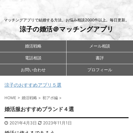
マッチングアプリで結婚する方法。お悩み相談2000件以上。毎日更新。
涼子の婚活＠マッチングアプリ
婚活戦略
メール相談
電話相談
書評
お問い合わせ
プロフィール
涼子のおすすめアプリ５選
HOME
>
婚活戦略
>
初アポ編
>
婚活服おすすめブランド４選
2021年4月3日
2023年11月1日