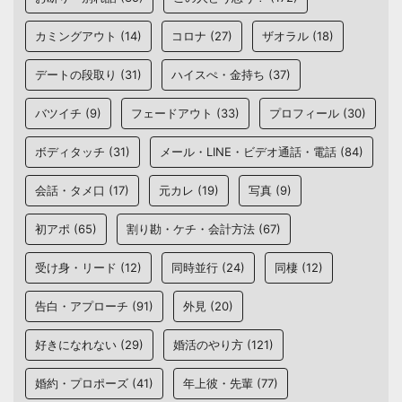
カミングアウト
(14)
コロナ
(27)
ザオラル
(18)
デートの段取り
(31)
ハイスぺ・金持ち
(37)
バツイチ
(9)
フェードアウト
(33)
プロフィール
(30)
ボディタッチ
(31)
メール・LINE・ビデオ通話・電話
(84)
会話・タメ口
(17)
元カレ
(19)
写真
(9)
初アポ
(65)
割り勘・ケチ・会計方法
(67)
受け身・リード
(12)
同時並行
(24)
同棲
(12)
告白・アプローチ
(91)
外見
(20)
好きになれない
(29)
婚活のやり方
(121)
婚約・プロポーズ
(41)
年上彼・先輩
(77)