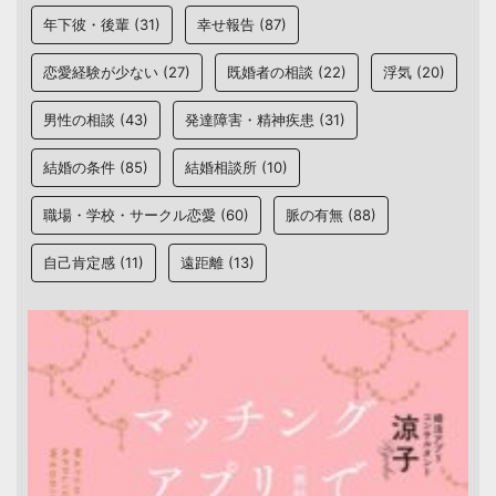
年下彼・後輩
(31)
幸せ報告
(87)
恋愛経験が少ない
(27)
既婚者の相談
(22)
浮気
(20)
男性の相談
(43)
発達障害・精神疾患
(31)
結婚の条件
(85)
結婚相談所
(10)
職場・学校・サークル恋愛
(60)
脈の有無
(88)
自己肯定感
(11)
遠距離
(13)