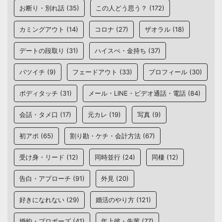
お断り・別れ話
(35)
この人どう思う？
(172)
カミングアウト
(14)
コロナ
(27)
ザオラル
(18)
デートの段取り
(31)
ハイスぺ・金持ち
(37)
バツイチ
(9)
フェードアウト
(33)
プロフィール
(30)
ボディタッチ
(31)
メール・LINE・ビデオ通話・電話
(84)
会話・タメ口
(17)
元カレ
(19)
写真
(9)
初アポ
(65)
割り勘・ケチ・会計方法
(67)
受け身・リード
(12)
同時並行
(24)
同棲
(12)
告白・アプローチ
(91)
外見
(20)
好きになれない
(29)
婚活のやり方
(121)
婚約・プロポーズ
(41)
年上彼・先輩
(77)