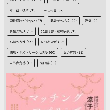
年下彼・後輩
(31)
幸せ報告
(87)
恋愛経験が少ない
(27)
既婚者の相談
(22)
浮気
(20)
男性の相談
(43)
発達障害・精神疾患
(31)
結婚の条件
(85)
結婚相談所
(10)
職場・学校・サークル恋愛
(60)
脈の有無
(88)
自己肯定感
(11)
遠距離
(13)