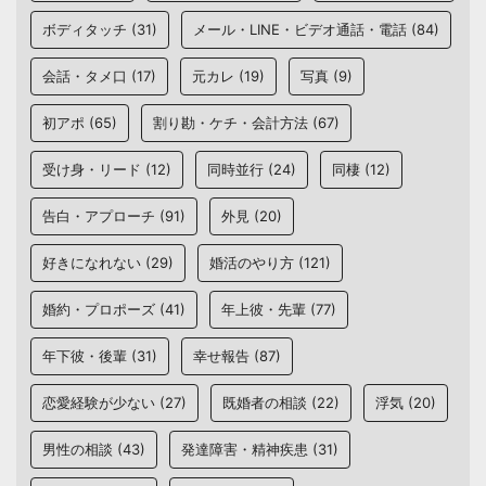
ボディタッチ
(31)
メール・LINE・ビデオ通話・電話
(84)
会話・タメ口
(17)
元カレ
(19)
写真
(9)
初アポ
(65)
割り勘・ケチ・会計方法
(67)
受け身・リード
(12)
同時並行
(24)
同棲
(12)
告白・アプローチ
(91)
外見
(20)
好きになれない
(29)
婚活のやり方
(121)
婚約・プロポーズ
(41)
年上彼・先輩
(77)
年下彼・後輩
(31)
幸せ報告
(87)
恋愛経験が少ない
(27)
既婚者の相談
(22)
浮気
(20)
男性の相談
(43)
発達障害・精神疾患
(31)