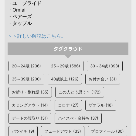
・ユーブライド
・Omiai
・ペアーズ
・タップル
＞＞詳しい解説はこちら。
タグクラウド
20～24歳
(236)
25～29歳
(586)
30～34歳
(393)
35～39歳
(200)
40歳以上
(126)
お付き合い
(31)
お断り・別れ話
(35)
この人どう思う？
(172)
カミングアウト
(14)
コロナ
(27)
ザオラル
(18)
デートの段取り
(31)
ハイスぺ・金持ち
(37)
バツイチ
(9)
フェードアウト
(33)
プロフィール
(30)