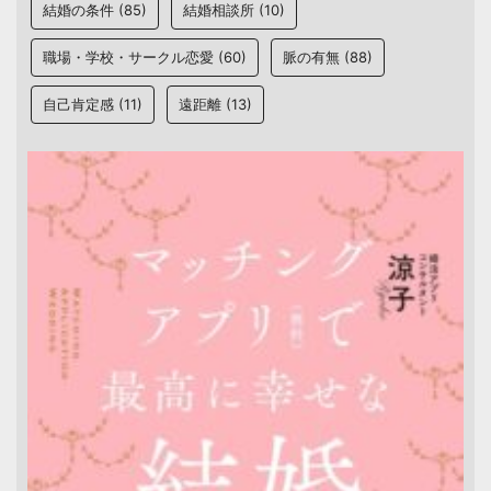
結婚の条件
(85)
結婚相談所
(10)
職場・学校・サークル恋愛
(60)
脈の有無
(88)
自己肯定感
(11)
遠距離
(13)