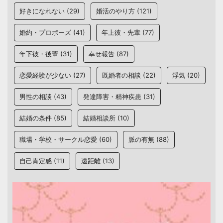
好きになれない
(29)
婚活のやり方
(121)
婚約・プロポーズ
(41)
年上彼・先輩
(77)
年下彼・後輩
(31)
幸せ報告
(87)
恋愛経験が少ない
(27)
既婚者の相談
(22)
浮気
(20)
男性の相談
(43)
発達障害・精神疾患
(31)
結婚の条件
(85)
結婚相談所
(10)
職場・学校・サークル恋愛
(60)
脈の有無
(88)
自己肯定感
(11)
遠距離
(13)