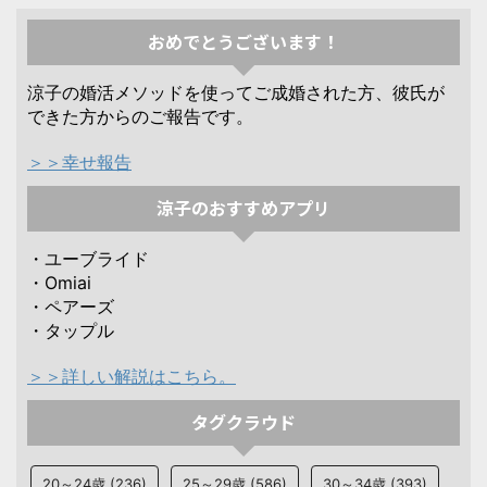
おめでとうございます！
涼子の婚活メソッドを使ってご成婚された方、彼氏が
できた方からのご報告です。
＞＞幸せ報告
涼子のおすすめアプリ
・ユーブライド
・Omiai
・ペアーズ
・タップル
＞＞詳しい解説はこちら。
タグクラウド
20～24歳
(236)
25～29歳
(586)
30～34歳
(393)