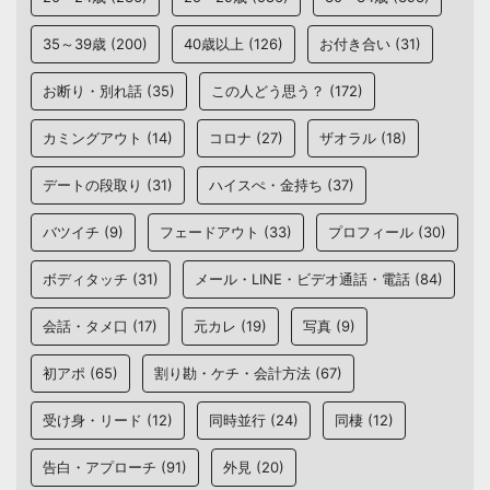
35～39歳
(200)
40歳以上
(126)
お付き合い
(31)
お断り・別れ話
(35)
この人どう思う？
(172)
カミングアウト
(14)
コロナ
(27)
ザオラル
(18)
デートの段取り
(31)
ハイスぺ・金持ち
(37)
バツイチ
(9)
フェードアウト
(33)
プロフィール
(30)
ボディタッチ
(31)
メール・LINE・ビデオ通話・電話
(84)
会話・タメ口
(17)
元カレ
(19)
写真
(9)
初アポ
(65)
割り勘・ケチ・会計方法
(67)
受け身・リード
(12)
同時並行
(24)
同棲
(12)
告白・アプローチ
(91)
外見
(20)