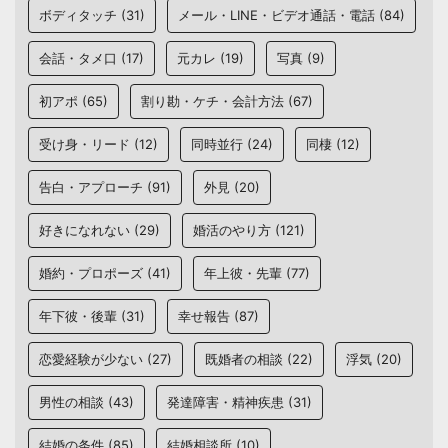
ボディタッチ
(31)
メール・LINE・ビデオ通話・電話
(84)
会話・タメ口
(17)
元カレ
(19)
写真
(9)
初アポ
(65)
割り勘・ケチ・会計方法
(67)
受け身・リード
(12)
同時並行
(24)
同棲
(12)
告白・アプローチ
(91)
外見
(20)
好きになれない
(29)
婚活のやり方
(121)
婚約・プロポーズ
(41)
年上彼・先輩
(77)
年下彼・後輩
(31)
幸せ報告
(87)
恋愛経験が少ない
(27)
既婚者の相談
(22)
浮気
(20)
男性の相談
(43)
発達障害・精神疾患
(31)
結婚の条件
(85)
結婚相談所
(10)