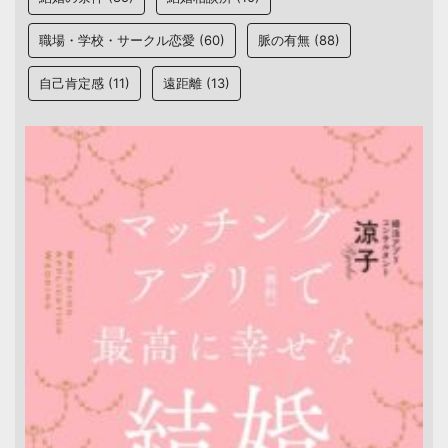
職場・学校・サークル恋愛
(60)
脈の有無
(88)
自己肯定感
(11)
遠距離
(13)