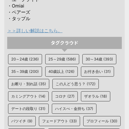
・Omiai
・ペアーズ
・タップル
＞＞詳しい解説はこちら。
タグクラウド
20～24歳
(236)
25～29歳
(586)
30～34歳
(393)
35～39歳
(200)
40歳以上
(126)
お付き合い
(31)
お断り・別れ話
(35)
この人どう思う？
(172)
カミングアウト
(14)
コロナ
(27)
ザオラル
(18)
デートの段取り
(31)
ハイスぺ・金持ち
(37)
バツイチ
(9)
フェードアウト
(33)
プロフィール
(30)