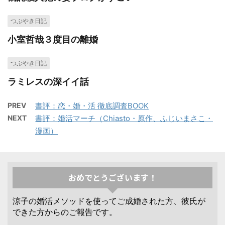
つぶやき日記
小室哲哉３度目の離婚
つぶやき日記
ラミレスの深イイ話
PREV
書評：恋・婚・活 徹底調査BOOK
NEXT
書評：婚活マーチ（Chiasto・原作、ふじいまさこ・
漫画）
おめでとうございます！
涼子の婚活メソッドを使ってご成婚された方、彼氏が
できた方からのご報告です。