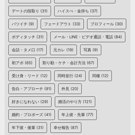
デートの段取り
(31)
ハイスぺ・金持ち
(37)
バツイチ
(9)
フェードアウト
(33)
プロフィール
(30)
ボディタッチ
(31)
メール・LINE・ビデオ通話・電話
(84)
会話・タメ口
(17)
元カレ
(19)
写真
(9)
初アポ
(65)
割り勘・ケチ・会計方法
(67)
受け身・リード
(12)
同時並行
(24)
同棲
(12)
告白・アプローチ
(91)
外見
(20)
好きになれない
(29)
婚活のやり方
(121)
婚約・プロポーズ
(41)
年上彼・先輩
(77)
年下彼・後輩
(31)
幸せ報告
(87)