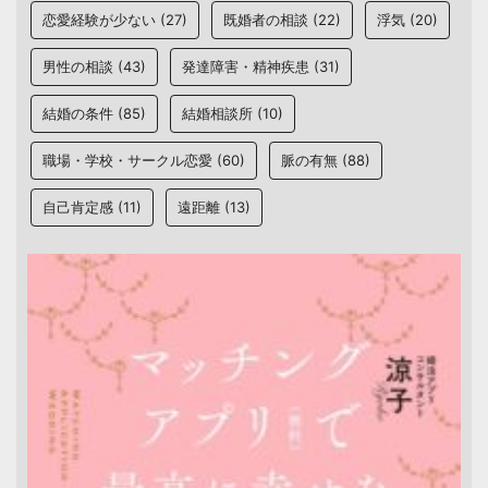
恋愛経験が少ない
(27)
既婚者の相談
(22)
浮気
(20)
男性の相談
(43)
発達障害・精神疾患
(31)
結婚の条件
(85)
結婚相談所
(10)
職場・学校・サークル恋愛
(60)
脈の有無
(88)
自己肯定感
(11)
遠距離
(13)