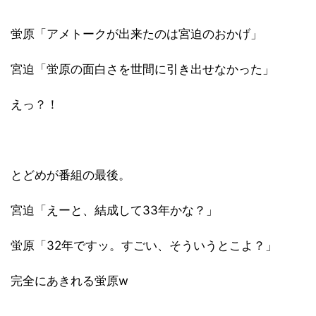
蛍原「アメトークが出来たのは
宮迫のおかげ」
宮迫
「
蛍原
の面白さを世間に引き出せなかった」
えっ？！
とどめが番組の最後。
宮迫「えーと
、結成して
3
3年かな？」
蛍原
「32年ですッ。
すごい、
そういう
とこ
よ？
」
完全にあきれる蛍原w