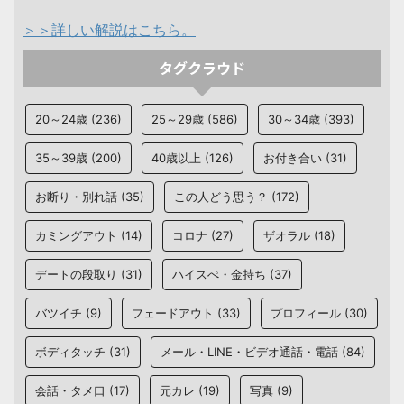
＞＞詳しい解説はこちら。
タグクラウド
20～24歳
(236)
25～29歳
(586)
30～34歳
(393)
35～39歳
(200)
40歳以上
(126)
お付き合い
(31)
お断り・別れ話
(35)
この人どう思う？
(172)
カミングアウト
(14)
コロナ
(27)
ザオラル
(18)
デートの段取り
(31)
ハイスぺ・金持ち
(37)
バツイチ
(9)
フェードアウト
(33)
プロフィール
(30)
ボディタッチ
(31)
メール・LINE・ビデオ通話・電話
(84)
会話・タメ口
(17)
元カレ
(19)
写真
(9)