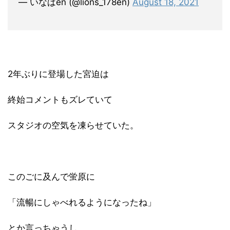
— いなばen (@lions_178en)
August 18, 2021
2年ぶりに登場した宮迫は
終始コメントもズレていて
スタジオの空気を凍らせていた。
このごに及んで蛍原に
「流暢にしゃべれるようになったね」
とか言っちゃうし。