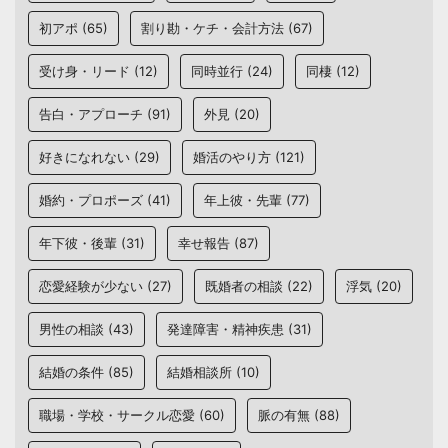
初アポ
(65)
割り勘・ケチ・会計方法
(67)
受け身・リード
(12)
同時並行
(24)
同棲
(12)
告白・アプローチ
(91)
外見
(20)
好きになれない
(29)
婚活のやり方
(121)
婚約・プロポーズ
(41)
年上彼・先輩
(77)
年下彼・後輩
(31)
幸せ報告
(87)
恋愛経験が少ない
(27)
既婚者の相談
(22)
浮気
(20)
男性の相談
(43)
発達障害・精神疾患
(31)
結婚の条件
(85)
結婚相談所
(10)
職場・学校・サークル恋愛
(60)
脈の有無
(88)