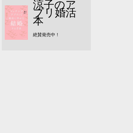
涼子のア
プリ婚活
本
絶賛発売中！