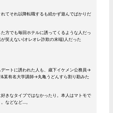
クれてそれ以降転職するも続かず遊んでばかりだ
した方でも毎回ホテルに誘ってくるような人だっ
が笑えない(オレオレ詐欺の末端)人だった
もデートに誘われた人も、歳下イケメン公務員→
者&某有名大学講師→丸亀うどんすら割り勘みた
に好きなタイプではなかったり。本人はマトモで
り。などなど…。