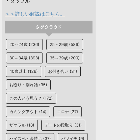
・タップル
＞＞詳しい解説はこちら。
タグクラウド
20～24歳
(236)
25～29歳
(586)
30～34歳
(393)
35～39歳
(200)
40歳以上
(126)
お付き合い
(31)
お断り・別れ話
(35)
この人どう思う？
(172)
カミングアウト
(14)
コロナ
(27)
ザオラル
(18)
デートの段取り
(31)
ハイスぺ・金持ち
(37)
バツイチ
(9)