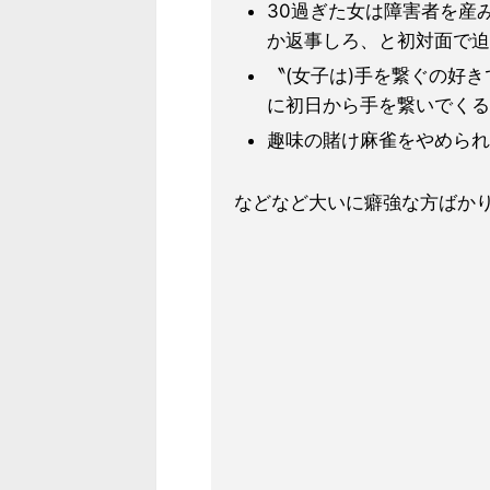
30過ぎた女は障害者を産
か返事しろ、と初対面で迫
〝(女子は)手を繋ぐの好
に初日から手を繋いでくる
趣味の賭け麻雀をやめられ
などなど大いに癖強な方ばか