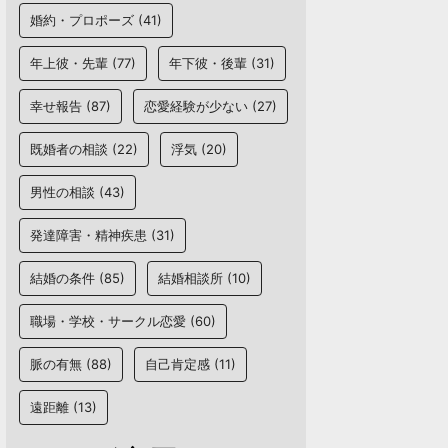
婚約・プロポーズ
(41)
年上彼・先輩
(77)
年下彼・後輩
(31)
幸せ報告
(87)
恋愛経験が少ない
(27)
既婚者の相談
(22)
浮気
(20)
男性の相談
(43)
発達障害・精神疾患
(31)
結婚の条件
(85)
結婚相談所
(10)
職場・学校・サークル恋愛
(60)
脈の有無
(88)
自己肯定感
(11)
遠距離
(13)