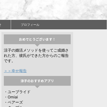
せ
プロフィール
おめでとうございます！
涼子の婚活メソッドを使ってご成婚さ
れた方、彼氏ができた方からのご報告
です。
＞＞幸せ報告
涼子のおすすめアプリ
・ユーブライド
・Omiai
・ペアーズ