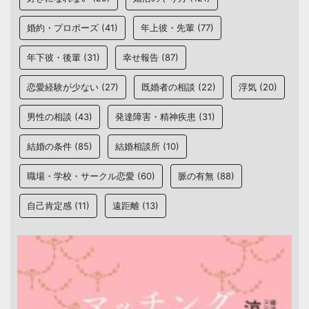
婚約・プロポーズ
(41)
年上彼・先輩
(77)
年下彼・後輩
(31)
幸せ報告
(87)
恋愛経験が少ない
(27)
既婚者の相談
(22)
浮気
(20)
男性の相談
(43)
発達障害・精神疾患
(31)
結婚の条件
(85)
結婚相談所
(10)
職場・学校・サークル恋愛
(60)
脈の有無
(88)
自己肯定感
(11)
遠距離
(13)