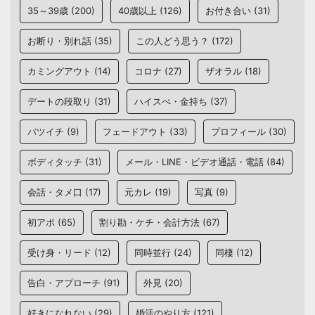
35～39歳
(200)
40歳以上
(126)
お付き合い
(31)
お断り・別れ話
(35)
この人どう思う？
(172)
カミングアウト
(14)
コロナ
(27)
ザオラル
(18)
デートの段取り
(31)
ハイスぺ・金持ち
(37)
バツイチ
(9)
フェードアウト
(33)
プロフィール
(30)
ボディタッチ
(31)
メール・LINE・ビデオ通話・電話
(84)
会話・タメ口
(17)
元カレ
(19)
写真
(9)
初アポ
(65)
割り勘・ケチ・会計方法
(67)
受け身・リード
(12)
同時並行
(24)
同棲
(12)
告白・アプローチ
(91)
外見
(20)
好きになれない
(29)
婚活のやり方
(121)