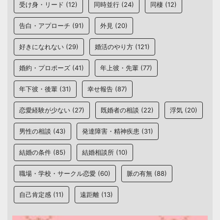
受け身・リード
(12)
同時並行
(24)
同棲
(12)
告白・アプローチ
(91)
外見
(20)
好きになれない
(29)
婚活のやり方
(121)
婚約・プロポーズ
(41)
年上彼・先輩
(77)
年下彼・後輩
(31)
幸せ報告
(87)
恋愛経験が少ない
(27)
既婚者の相談
(22)
浮気
(20)
男性の相談
(43)
発達障害・精神疾患
(31)
結婚の条件
(85)
結婚相談所
(10)
職場・学校・サークル恋愛
(60)
脈の有無
(88)
自己肯定感
(11)
遠距離
(13)