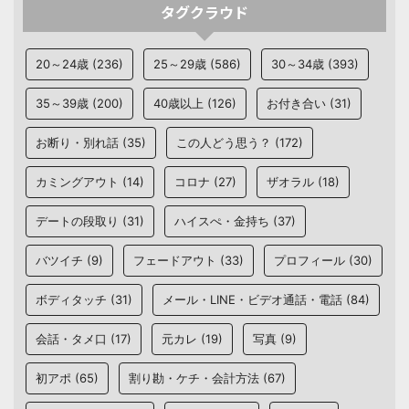
タグクラウド
20～24歳
(236)
25～29歳
(586)
30～34歳
(393)
35～39歳
(200)
40歳以上
(126)
お付き合い
(31)
お断り・別れ話
(35)
この人どう思う？
(172)
カミングアウト
(14)
コロナ
(27)
ザオラル
(18)
デートの段取り
(31)
ハイスぺ・金持ち
(37)
バツイチ
(9)
フェードアウト
(33)
プロフィール
(30)
ボディタッチ
(31)
メール・LINE・ビデオ通話・電話
(84)
会話・タメ口
(17)
元カレ
(19)
写真
(9)
初アポ
(65)
割り勘・ケチ・会計方法
(67)