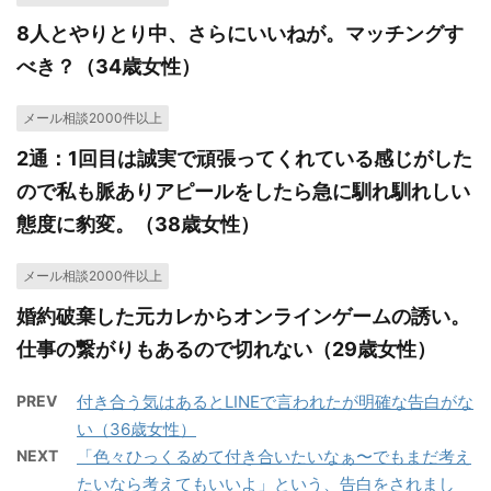
8人とやりとり中、さらにいいねが。マッチングす
べき？（34歳女性）
メール相談2000件以上
2通：1回目は誠実で頑張ってくれている感じがした
ので私も脈ありアピールをしたら急に馴れ馴れしい
態度に豹変。（38歳女性）
メール相談2000件以上
婚約破棄した元カレからオンラインゲームの誘い。
仕事の繋がりもあるので切れない（29歳女性）
PREV
付き合う気はあるとLINEで言われたが明確な告白がな
い（36歳女性）
NEXT
「色々ひっくるめて付き合いたいなぁ〜でもまだ考え
たいなら考えてもいいよ」という、告白をされまし