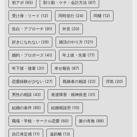
初アポ
(65)
割り勘・ケチ・会計方法
(67)
受け身・リード
(12)
同時並行
(24)
同棲
(12)
告白・アプローチ
(91)
外見
(20)
好きになれない
(29)
婚活のやり方
(121)
婚約・プロポーズ
(41)
年上彼・先輩
(77)
年下彼・後輩
(31)
幸せ報告
(87)
恋愛経験が少ない
(27)
既婚者の相談
(22)
浮気
(20)
男性の相談
(43)
発達障害・精神疾患
(31)
結婚の条件
(85)
結婚相談所
(10)
職場・学校・サークル恋愛
(60)
脈の有無
(88)
自己肯定感
(11)
遠距離
(13)