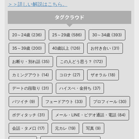
＞＞詳しい解説はこちら。
タグクラウド
20～24歳
(236)
25～29歳
(586)
30～34歳
(393)
35～39歳
(200)
40歳以上
(126)
お付き合い
(31)
お断り・別れ話
(35)
この人どう思う？
(172)
カミングアウト
(14)
コロナ
(27)
ザオラル
(18)
デートの段取り
(31)
ハイスぺ・金持ち
(37)
バツイチ
(9)
フェードアウト
(33)
プロフィール
(30)
ボディタッチ
(31)
メール・LINE・ビデオ通話・電話
(84)
会話・タメ口
(17)
元カレ
(19)
写真
(9)