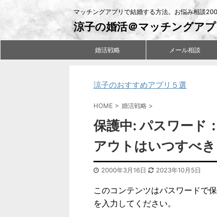
マッチングアプリで結婚する方法。お悩み相談20
涼子の婚活＠マッチングアプ
婚活戦略
メール相談
涼子のおすすめアプリ５選
HOME
>
婚活戦略
>
保護中: パスワー
アウトはいつすべき
2000年3月16日
2023年10月5日
このコンテンツはパスワードで保
を入力してください。