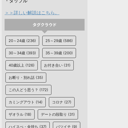
・タップル
＞＞詳しい解説はこちら。
タグクラウド
20～24歳
(236)
25～29歳
(586)
30～34歳
(393)
35～39歳
(200)
40歳以上
(126)
お付き合い
(31)
お断り・別れ話
(35)
この人どう思う？
(172)
カミングアウト
(14)
コロナ
(27)
ザオラル
(18)
デートの段取り
(31)
ハイスぺ・金持ち
(37)
バツイチ
(9)