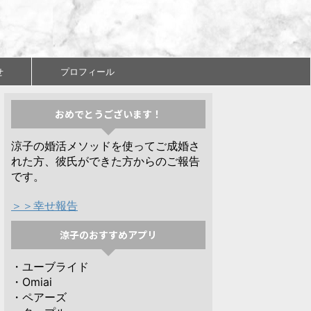
せ
プロフィール
おめでとうございます！
涼子の婚活メソッドを使ってご成婚さ
れた方、彼氏ができた方からのご報告
です。
＞＞幸せ報告
涼子のおすすめアプリ
・ユーブライド
・Omiai
・ペアーズ