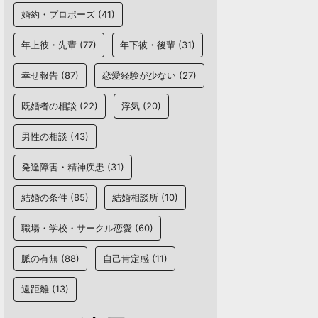
婚約・プロポーズ
(41)
年上彼・先輩
(77)
年下彼・後輩
(31)
幸せ報告
(87)
恋愛経験が少ない
(27)
既婚者の相談
(22)
浮気
(20)
男性の相談
(43)
発達障害・精神疾患
(31)
結婚の条件
(85)
結婚相談所
(10)
職場・学校・サークル恋愛
(60)
脈の有無
(88)
自己肯定感
(11)
遠距離
(13)