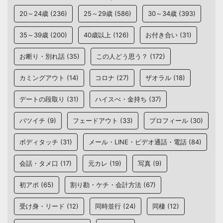
20～24歳
(236)
25～29歳
(586)
30～34歳
(393)
35～39歳
(200)
40歳以上
(126)
お付き合い
(31)
お断り・別れ話
(35)
この人どう思う？
(172)
カミングアウト
(14)
コロナ
(27)
ザオラル
(18)
デートの段取り
(31)
ハイスぺ・金持ち
(37)
バツイチ
(9)
フェードアウト
(33)
プロフィール
(30)
ボディタッチ
(31)
メール・LINE・ビデオ通話・電話
(84)
会話・タメ口
(17)
元カレ
(19)
写真
(9)
初アポ
(65)
割り勘・ケチ・会計方法
(67)
受け身・リード
(12)
同時並行
(24)
同棲
(12)