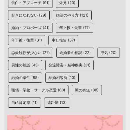
告白・アプローチ
(91)
外見
(20)
好きになれない
(29)
婚活のやり方
(121)
婚約・プロポーズ
(41)
年上彼・先輩
(77)
年下彼・後輩
(31)
幸せ報告
(87)
恋愛経験が少ない
(27)
既婚者の相談
(22)
浮気
(20)
男性の相談
(43)
発達障害・精神疾患
(31)
結婚の条件
(85)
結婚相談所
(10)
職場・学校・サークル恋愛
(60)
脈の有無
(88)
自己肯定感
(11)
遠距離
(13)