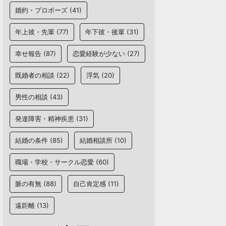
婚約・プロポーズ
(41)
年上彼・先輩
(77)
年下彼・後輩
(31)
幸せ報告
(87)
恋愛経験が少ない
(27)
既婚者の相談
(22)
浮気
(20)
男性の相談
(43)
発達障害・精神疾患
(31)
結婚の条件
(85)
結婚相談所
(10)
職場・学校・サークル恋愛
(60)
脈の有無
(88)
自己肯定感
(11)
遠距離
(13)