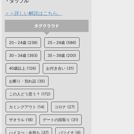
・タップル
＞＞詳しい解説はこちら。
タグクラウド
20～24歳
(236)
25～29歳
(586)
30～34歳
(393)
35～39歳
(200)
40歳以上
(126)
お付き合い
(31)
お断り・別れ話
(35)
この人どう思う？
(172)
カミングアウト
(14)
コロナ
(27)
ザオラル
(18)
デートの段取り
(31)
ハイスぺ・金持ち
(37)
バツイチ
(9)