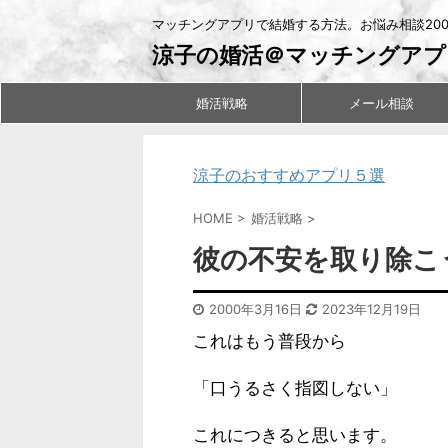
マッチングアプリで結婚する方法。お悩み相談20
涼子の婚活＠マッチングアプ
婚活戦略
メール相談
涼子のおすすめアプリ５選
HOME
>
婚活戦略
>
彼の不安を取り除こ
2000年3月16日
2023年12月19日
これはもう普段から
「口うるさく指図しない」
これにつきると思います。