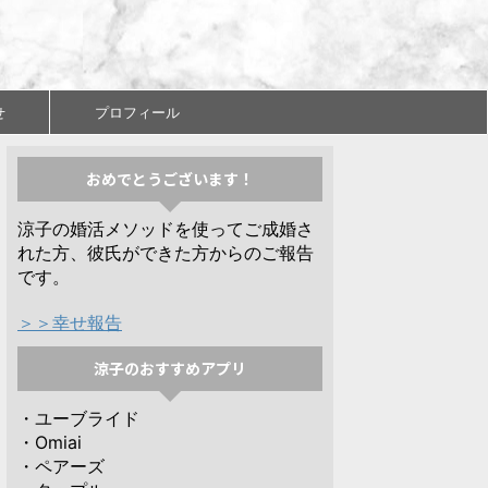
せ
プロフィール
おめでとうございます！
涼子の婚活メソッドを使ってご成婚さ
れた方、彼氏ができた方からのご報告
です。
＞＞幸せ報告
涼子のおすすめアプリ
・ユーブライド
・Omiai
・ペアーズ