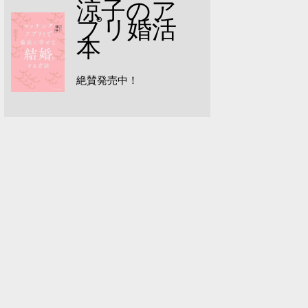
涼子のア
プリ婚活
本
絶賛発売中！