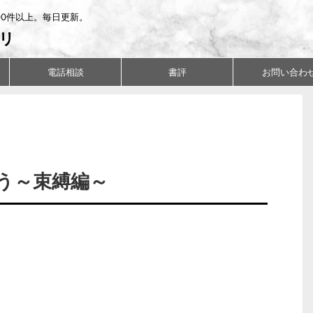
00件以上。毎日更新。
リ
電話相談
書評
お問い合わ
う～束縛編～