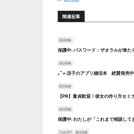
関連記事
婚活戦略
保護中: パスワード：ザオラルが来た
婚活戦略
｡ﾟ+.涼子のアプリ婚活本 絶賛発売中！
婚活戦略
【PR】童貞歓迎！彼女の作り方セミ
婚活戦略
保護中: わたしが「これまで相談し
ChatGPT
婚活戦略