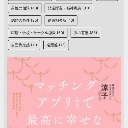
男性の相談
(43)
発達障害・精神疾患
(31)
結婚の条件
(85)
結婚相談所
(10)
職場・学校・サークル恋愛
(60)
脈の有無
(88)
自己肯定感
(11)
遠距離
(13)