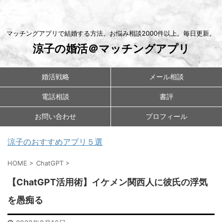
マッチングアプリで結婚する方法。お悩み相談2000件以上。毎日更新。
涼子の婚活＠マッチングアプリ
婚活戦略
メール相談
電話相談
書評
お問い合わせ
プロフィール
涼子のおすすめアプリ５選
HOME
>
ChatGPT
>
【ChatGPT活用術】イケメン関西人に彼氏の浮気
を愚痴る