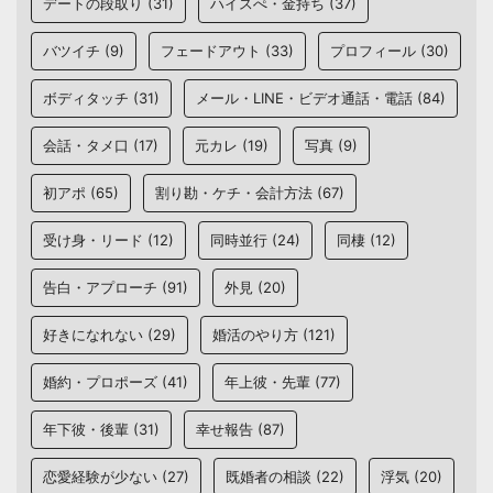
デートの段取り
(31)
ハイスぺ・金持ち
(37)
バツイチ
(9)
フェードアウト
(33)
プロフィール
(30)
ボディタッチ
(31)
メール・LINE・ビデオ通話・電話
(84)
会話・タメ口
(17)
元カレ
(19)
写真
(9)
初アポ
(65)
割り勘・ケチ・会計方法
(67)
受け身・リード
(12)
同時並行
(24)
同棲
(12)
告白・アプローチ
(91)
外見
(20)
好きになれない
(29)
婚活のやり方
(121)
婚約・プロポーズ
(41)
年上彼・先輩
(77)
年下彼・後輩
(31)
幸せ報告
(87)
恋愛経験が少ない
(27)
既婚者の相談
(22)
浮気
(20)