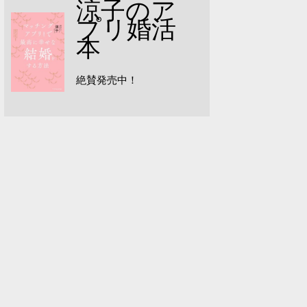
涼子のア
プリ婚活
本
絶賛発売中！