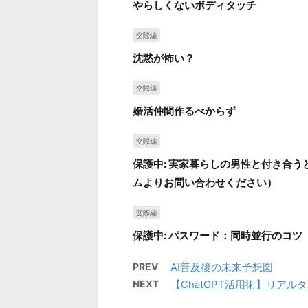
やらしくないボディタッチ
交際編
沈黙が怖い？
交際編
婚活仲間作るべからず
交際編
保護中: 実家暮らしの男性と付き合
ムよりお問い合わせください）
交際編
保護中: パスワード：同時並行のコツ
PREV
AI普及後の未来予想図
NEXT
【ChatGPT活用術】リア