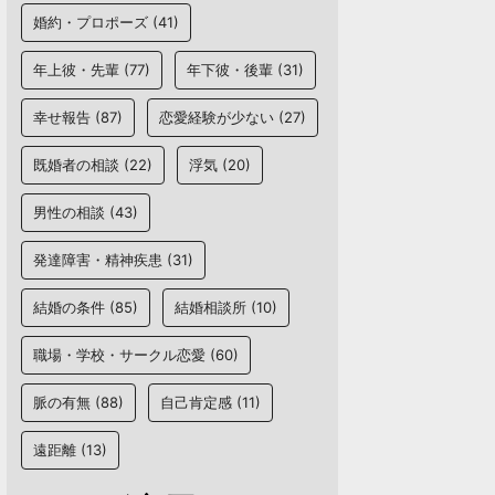
婚約・プロポーズ
(41)
年上彼・先輩
(77)
年下彼・後輩
(31)
幸せ報告
(87)
恋愛経験が少ない
(27)
既婚者の相談
(22)
浮気
(20)
男性の相談
(43)
発達障害・精神疾患
(31)
結婚の条件
(85)
結婚相談所
(10)
職場・学校・サークル恋愛
(60)
脈の有無
(88)
自己肯定感
(11)
遠距離
(13)