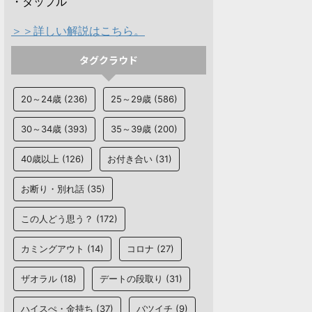
・タップル
＞＞詳しい解説はこちら。
タグクラウド
20～24歳
(236)
25～29歳
(586)
30～34歳
(393)
35～39歳
(200)
40歳以上
(126)
お付き合い
(31)
お断り・別れ話
(35)
この人どう思う？
(172)
カミングアウト
(14)
コロナ
(27)
ザオラル
(18)
デートの段取り
(31)
ハイスぺ・金持ち
(37)
バツイチ
(9)