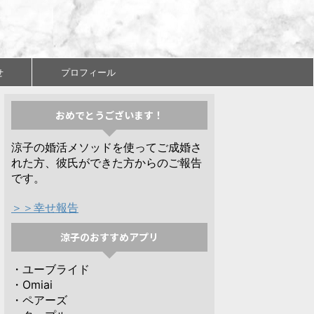
せ
プロフィール
おめでとうございます！
涼子の婚活メソッドを使ってご成婚さ
れた方、彼氏ができた方からのご報告
です。
＞＞幸せ報告
涼子のおすすめアプリ
・ユーブライド
・Omiai
・ペアーズ