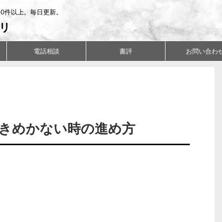
00件以上。毎日更新。
リ
電話相談
書評
お問い合わ
きめかない時の進め方