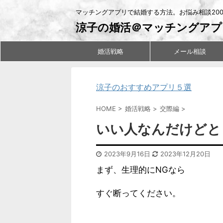
マッチングアプリで結婚する方法。お悩み相談20
涼子の婚活＠マッチングアプ
婚活戦略
メール相談
涼子のおすすめアプリ５選
HOME
>
婚活戦略
>
交際編
>
いい人なんだけどと
2023年9月16日
2023年12月20日
まず、
生理的にNGなら
すぐ断ってください。