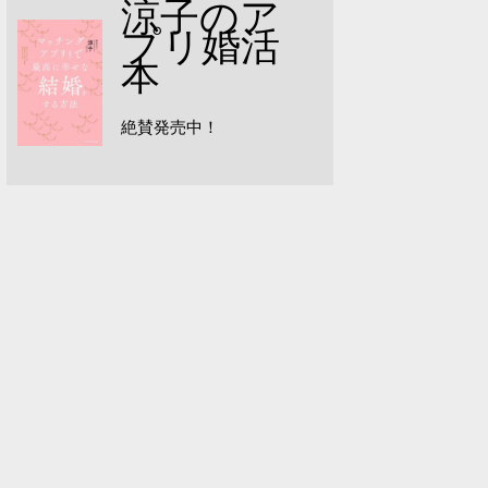
涼子のア
プリ婚活
本
絶賛発売中！