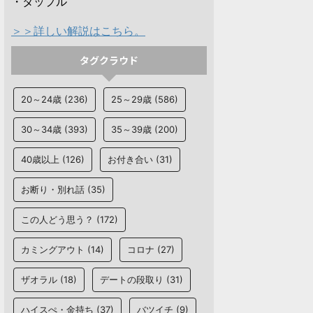
・タップル
＞＞詳しい解説はこちら。
タグクラウド
20～24歳
(236)
25～29歳
(586)
30～34歳
(393)
35～39歳
(200)
40歳以上
(126)
お付き合い
(31)
お断り・別れ話
(35)
この人どう思う？
(172)
カミングアウト
(14)
コロナ
(27)
ザオラル
(18)
デートの段取り
(31)
ハイスぺ・金持ち
(37)
バツイチ
(9)