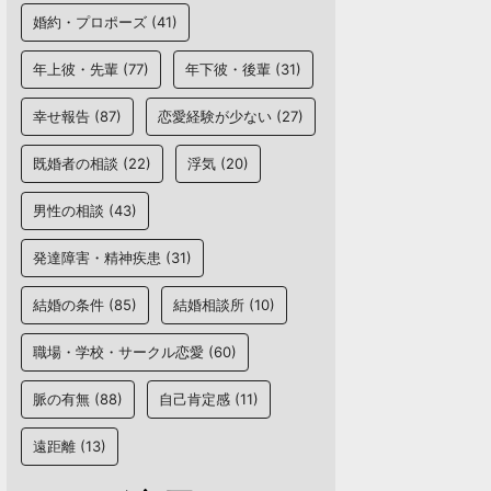
婚約・プロポーズ
(41)
年上彼・先輩
(77)
年下彼・後輩
(31)
幸せ報告
(87)
恋愛経験が少ない
(27)
既婚者の相談
(22)
浮気
(20)
男性の相談
(43)
発達障害・精神疾患
(31)
結婚の条件
(85)
結婚相談所
(10)
職場・学校・サークル恋愛
(60)
脈の有無
(88)
自己肯定感
(11)
遠距離
(13)