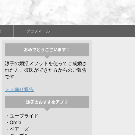
せ
プロフィール
おめでとうございます！
涼子の婚活メソッドを使ってご成婚さ
れた方、彼氏ができた方からのご報告
です。
＞＞幸せ報告
涼子のおすすめアプリ
・ユーブライド
・Omiai
・ペアーズ