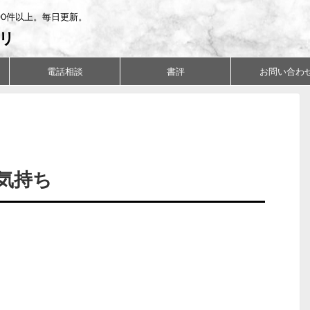
00件以上。毎日更新。
リ
電話相談
書評
お問い合わ
気持ち