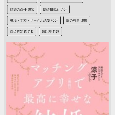
結婚の条件
(85)
結婚相談所
(10)
職場・学校・サークル恋愛
(60)
脈の有無
(88)
自己肯定感
(11)
遠距離
(13)