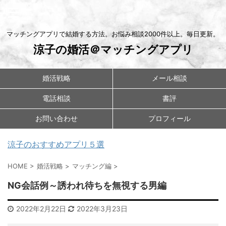
マッチングアプリで結婚する方法。お悩み相談2000件以上。毎日更新。
涼子の婚活＠マッチングアプリ
婚活戦略
メール相談
電話相談
書評
お問い合わせ
プロフィール
涼子のおすすめアプリ５選
HOME
>
婚活戦略
>
マッチング編
>
NG会話例～誘われ待ちを無視する男編
2022年2月22日
2022年3月23日