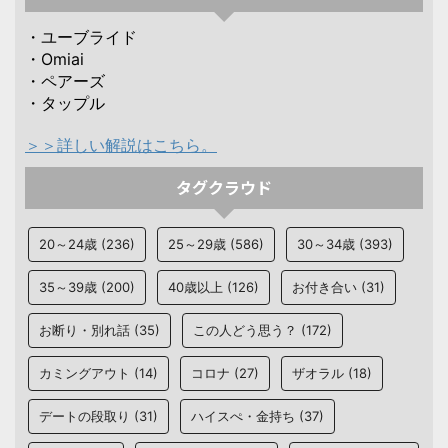
・ユーブライド
・Omiai
・ペアーズ
・タップル
＞＞詳しい解説はこちら。
タグクラウド
20～24歳
(236)
25～29歳
(586)
30～34歳
(393)
35～39歳
(200)
40歳以上
(126)
お付き合い
(31)
お断り・別れ話
(35)
この人どう思う？
(172)
カミングアウト
(14)
コロナ
(27)
ザオラル
(18)
デートの段取り
(31)
ハイスぺ・金持ち
(37)