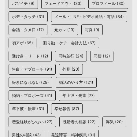
バツイチ
(9)
フェードアウト
(33)
プロフィール
(30)
ボディタッチ
(31)
メール・LINE・ビデオ通話・電話
(84)
会話・タメ口
(17)
元カレ
(19)
写真
(9)
初アポ
(65)
割り勘・ケチ・会計方法
(67)
受け身・リード
(12)
同時並行
(24)
同棲
(12)
告白・アプローチ
(91)
外見
(20)
好きになれない
(29)
婚活のやり方
(121)
婚約・プロポーズ
(41)
年上彼・先輩
(77)
年下彼・後輩
(31)
幸せ報告
(87)
恋愛経験が少ない
(27)
既婚者の相談
(22)
浮気
(20)
男性の相談
(43)
発達障害・精神疾患
(31)