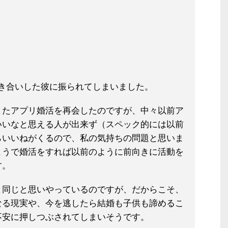
き合いした彼に振られてしまいまし
た。
またアプリ婚活を再会したのですが、
中々以前ア
いいなと思える人が出来ず
（スペック的には以前
らいいねがくる
ので、私の気持ちの問題と思いま
よう
で婚活をすれば以前のように前向きに活動を
す。
と同じと思いやっているのですが、だ
からこそ、
なる現実や、今を逃したら
結婚も子供も諦めるこ
不安に押しつぶ
されてしまいそうです。