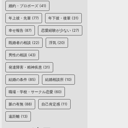
婚約・プロポーズ
(41)
年上彼・先輩
(77)
年下彼・後輩
(31)
幸せ報告
(87)
恋愛経験が少ない
(27)
既婚者の相談
(22)
浮気
(20)
男性の相談
(43)
発達障害・精神疾患
(31)
結婚の条件
(85)
結婚相談所
(10)
職場・学校・サークル恋愛
(60)
脈の有無
(88)
自己肯定感
(11)
遠距離
(13)