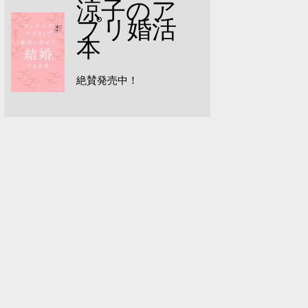
涼子のア
プリ婚活
本
絶賛発売中！