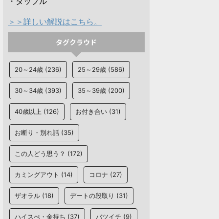
・タップル
＞＞詳しい解説はこちら。
タグクラウド
20～24歳
(236)
25～29歳
(586)
30～34歳
(393)
35～39歳
(200)
40歳以上
(126)
お付き合い
(31)
お断り・別れ話
(35)
この人どう思う？
(172)
カミングアウト
(14)
コロナ
(27)
ザオラル
(18)
デートの段取り
(31)
ハイスぺ・金持ち
(37)
バツイチ
(9)