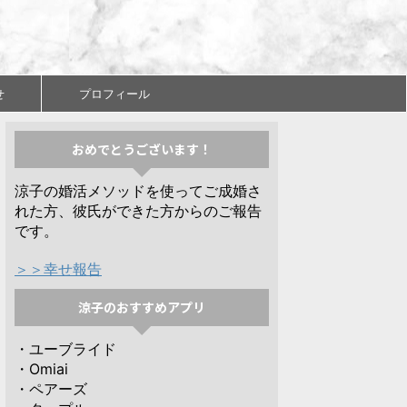
せ
プロフィール
おめでとうございます！
涼子の婚活メソッドを使ってご成婚さ
れた方、彼氏ができた方からのご報告
です。
＞＞幸せ報告
涼子のおすすめアプリ
・ユーブライド
・Omiai
・ペアーズ