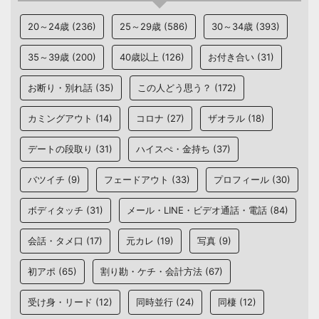
20～24歳
(236)
25～29歳
(586)
30～34歳
(393)
35～39歳
(200)
40歳以上
(126)
お付き合い
(31)
お断り・別れ話
(35)
この人どう思う？
(172)
カミングアウト
(14)
コロナ
(27)
ザオラル
(18)
デートの段取り
(31)
ハイスぺ・金持ち
(37)
バツイチ
(9)
フェードアウト
(33)
プロフィール
(30)
ボディタッチ
(31)
メール・LINE・ビデオ通話・電話
(84)
会話・タメ口
(17)
元カレ
(19)
写真
(9)
初アポ
(65)
割り勘・ケチ・会計方法
(67)
受け身・リード
(12)
同時並行
(24)
同棲
(12)