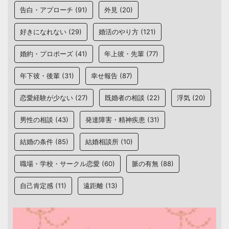
告白・アプローチ
(91)
外見
(20)
好きになれない
(29)
婚活のやり方
(121)
婚約・プロポーズ
(41)
年上彼・先輩
(77)
年下彼・後輩
(31)
幸せ報告
(87)
恋愛経験が少ない
(27)
既婚者の相談
(22)
浮気
(20)
男性の相談
(43)
発達障害・精神疾患
(31)
結婚の条件
(85)
結婚相談所
(10)
職場・学校・サークル恋愛
(60)
脈の有無
(88)
自己肯定感
(11)
遠距離
(13)