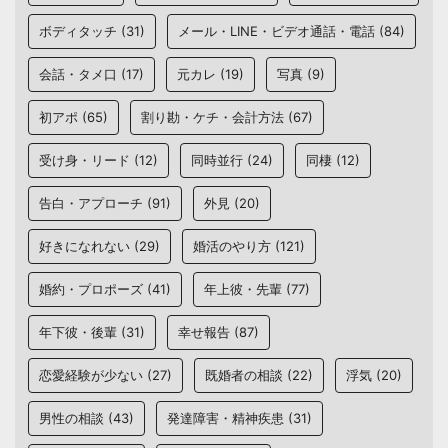
ボディタッチ
(31)
メール・LINE・ビデオ通話・電話
(84)
会話・タメ口
(17)
元カレ
(19)
写真
(9)
初アポ
(65)
割り勘・ケチ・会計方法
(67)
受け身・リード
(12)
同時並行
(24)
同棲
(12)
告白・アプローチ
(91)
外見
(20)
好きになれない
(29)
婚活のやり方
(121)
婚約・プロポーズ
(41)
年上彼・先輩
(77)
年下彼・後輩
(31)
幸せ報告
(87)
恋愛経験が少ない
(27)
既婚者の相談
(22)
浮気
(20)
男性の相談
(43)
発達障害・精神疾患
(31)