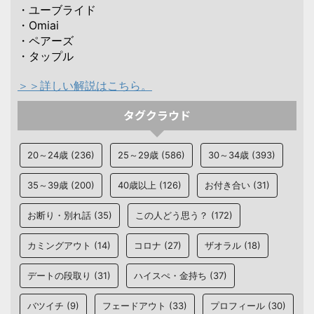
・ユーブライド
・Omiai
・ペアーズ
・タップル
＞＞詳しい解説はこちら。
タグクラウド
20～24歳
(236)
25～29歳
(586)
30～34歳
(393)
35～39歳
(200)
40歳以上
(126)
お付き合い
(31)
お断り・別れ話
(35)
この人どう思う？
(172)
カミングアウト
(14)
コロナ
(27)
ザオラル
(18)
デートの段取り
(31)
ハイスぺ・金持ち
(37)
バツイチ
(9)
フェードアウト
(33)
プロフィール
(30)