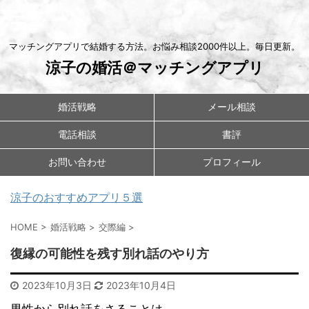
マッチングアプリで結婚する方法。お悩み相談2000件以上。毎日更新。
涼子の婚活＠マッチングアプリ
婚活戦略
メール相談
電話相談
書評
お問い合わせ
プロフィール
涼子のおすすめアプリ５選
HOME
>
婚活戦略
>
交際編
>
復縁の可能性を残す別れ話のやり方
2023年10月3日
2023年10月4日