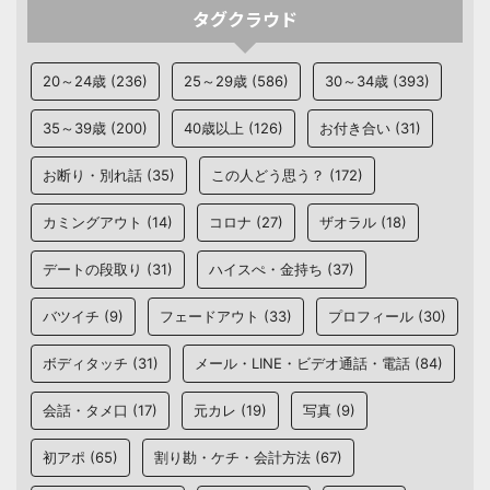
タグクラウド
20～24歳
(236)
25～29歳
(586)
30～34歳
(393)
35～39歳
(200)
40歳以上
(126)
お付き合い
(31)
お断り・別れ話
(35)
この人どう思う？
(172)
カミングアウト
(14)
コロナ
(27)
ザオラル
(18)
デートの段取り
(31)
ハイスぺ・金持ち
(37)
バツイチ
(9)
フェードアウト
(33)
プロフィール
(30)
ボディタッチ
(31)
メール・LINE・ビデオ通話・電話
(84)
会話・タメ口
(17)
元カレ
(19)
写真
(9)
初アポ
(65)
割り勘・ケチ・会計方法
(67)