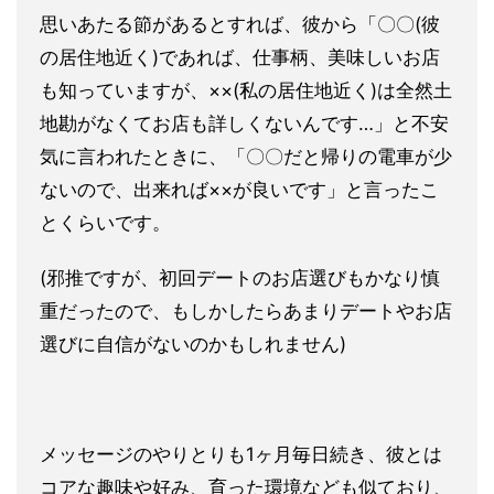
思いあたる節があるとすれば、彼から「〇〇(彼
の居住地近く)で
あれば、仕事柄、美味しいお店
も知っていますが、××(私の居住
地近く)は全然土
地勘がなくてお店も詳しくないんです…」
と不安
気に言われたときに、「〇〇だと帰りの電車が少
ないので、
出来れば××が良いです」と言ったこ
とくらいです。
(邪推ですが、初回デートのお店選びもかなり慎
重だったので、も
しかしたらあまりデートやお店
選びに自信がないのかもしれません
)
メッセージのやりとりも1ヶ月毎日続き、彼とは
コアな趣味や好み
、育った環境なども似ており、