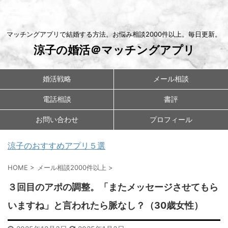
マッチングアプリで結婚する方法。お悩み相談2000件以上。毎日更新。
涼子の婚活＠マッチングアプリ
婚活戦略
メール相談
電話相談
書評
お問い合わせ
プロフィール
涼子のおすすめアプリ５選
HOME
>
メール相談2000件以上
>
３回目のアポの調整。「またメッセージさせてもら
いますね」と言われたら脈なし？（30歳女性）