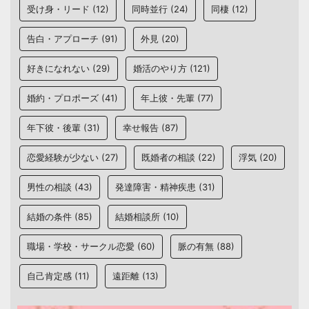
受け身・リード
(12)
同時並行
(24)
同棲
(12)
告白・アプローチ
(91)
外見
(20)
好きになれない
(29)
婚活のやり方
(121)
婚約・プロポーズ
(41)
年上彼・先輩
(77)
年下彼・後輩
(31)
幸せ報告
(87)
恋愛経験が少ない
(27)
既婚者の相談
(22)
浮気
(20)
男性の相談
(43)
発達障害・精神疾患
(31)
結婚の条件
(85)
結婚相談所
(10)
職場・学校・サークル恋愛
(60)
脈の有無
(88)
自己肯定感
(11)
遠距離
(13)